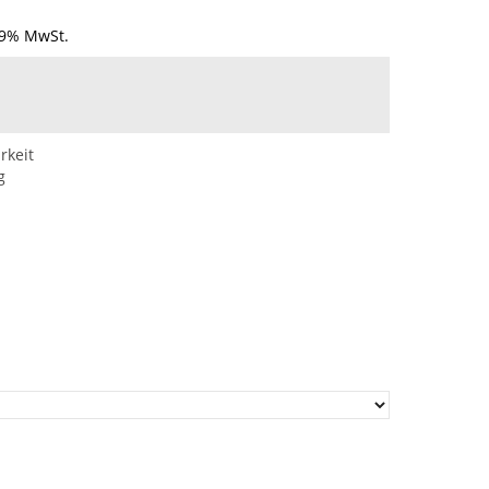
19% MwSt.
rkeit
g