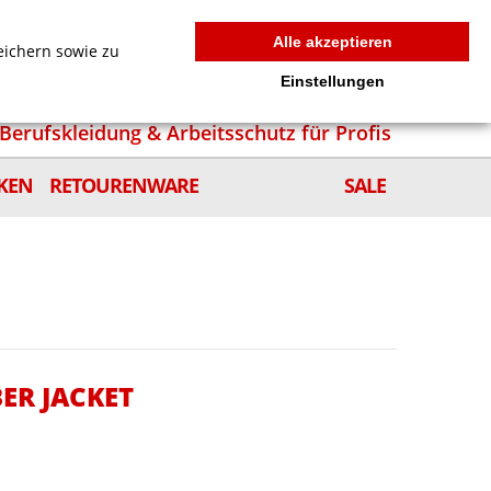
MEIN WARENKORB
0
news
Zur Kasse
Anmelden
Alle akzeptieren
eichern sowie zu
Einstellungen
Berufskleidung & Arbeitsschutz für Profis
KEN
RETOURENWARE
SALE
ER JACKET