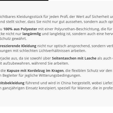
ichtbares Kleidungsstück für jeden Profi, der Wert auf Sicherheit un
stellt sicher, dass Sie nicht nur gut aussehen, sondern auch opt
zu
100% aus Polyester
mit einer Polyurethan-Beschichtung, die für
cke nicht nur
langärmlig
und langlebig ist, sondern auch eine he
 Schutz gewährt.
oreszierende Kleidung
nicht nur optisch ansprechend, sondern verbe
bungen mit schlechten Lichtverhältnissen arbeiten.
jacke aus, da sie sowohl über
Seitentaschen mit Lasche
als auch
eit aufzubewahren, während Sie arbeiten.
 die
Kapuze mit Kordelzug im Kragen
, die flexiblen Schutz vor de
n Begleiter für jegliche Witterungsbedingungen.
eitsbekleidung
führend und wird in China hergestellt, wobei Liefe
n ganzjährigen Einsatz konzipiert, speziell für Männer, die in pro