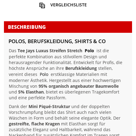
VERGLEICHSLISTE
BESCHREIBUNG
POLOS, BERUFSKLEIDUNG, SHIRTS & CO
Das
Tee Jays Luxus Streifen Stretch
Polo
ist die
perfekte Kombination aus stilvollem Design und
herausragender Funktionalität. Entwickelt für Profis, die
höchste Ansprüche an ihre
Berufskleidung
stellen,
vereint dieses
Polo
erstklassige Materialien mit
moderner Ästhetik. Hergestellt aus einer hochwertigen
Mischung von
95% organisch angebauter Baumwolle
und
5% Elasthan
, bietet es überlegenen Tragekomfort
und eine perfekte Passform.
Dank der
Mini Piqué-Struktur
und der doppelten
Vorschrumpfung bleibt das Shirt auch nach vielen
Wäschen in Form und behält seine elegante Optik. Der
gestreifte, flache Kragen
mit Elasthan sorgt für
zusätzliche Eleganz und Haltbarkeit, während das
Nackenband für zusätzlichen Komfort im Tragen sorgt.