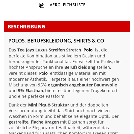
VERGLEICHSLISTE
BESCHREIBUNG
POLOS, BERUFSKLEIDUNG, SHIRTS & CO
Das
Tee Jays Luxus Streifen Stretch
Polo
ist die
perfekte Kombination aus stilvollem Design und
herausragender Funktionalität. Entwickelt für Profis, die
höchste Ansprüche an ihre
Berufskleidung
stellen,
vereint dieses
Polo
erstklassige Materialien mit
moderner Ästhetik. Hergestellt aus einer hochwertigen
Mischung von
95% organisch angebauter Baumwolle
und
5% Elasthan
, bietet es überlegenen Tragekomfort
und eine perfekte Passform.
Dank der
Mini Piqué-Struktur
und der doppelten
Vorschrumpfung bleibt das Shirt auch nach vielen
Wäschen in Form und behält seine elegante Optik. Der
gestreifte, flache Kragen
mit Elasthan sorgt für
zusätzliche Eleganz und Haltbarkeit, während das
Nackenband für zusätzlichen Komfort im Tragen sorgt.