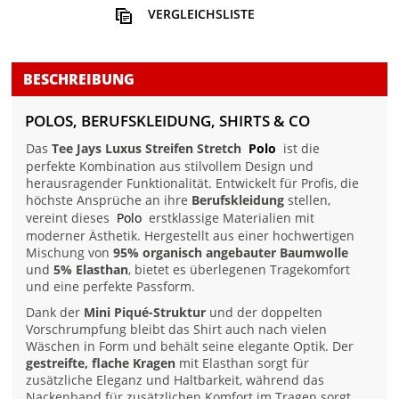
VERGLEICHSLISTE
BESCHREIBUNG
POLOS, BERUFSKLEIDUNG, SHIRTS & CO
Das
Tee Jays Luxus Streifen Stretch
Polo
ist die
perfekte Kombination aus stilvollem Design und
herausragender Funktionalität. Entwickelt für Profis, die
höchste Ansprüche an ihre
Berufskleidung
stellen,
vereint dieses
Polo
erstklassige Materialien mit
moderner Ästhetik. Hergestellt aus einer hochwertigen
Mischung von
95% organisch angebauter Baumwolle
und
5% Elasthan
, bietet es überlegenen Tragekomfort
und eine perfekte Passform.
Dank der
Mini Piqué-Struktur
und der doppelten
Vorschrumpfung bleibt das Shirt auch nach vielen
Wäschen in Form und behält seine elegante Optik. Der
gestreifte, flache Kragen
mit Elasthan sorgt für
zusätzliche Eleganz und Haltbarkeit, während das
Nackenband für zusätzlichen Komfort im Tragen sorgt.