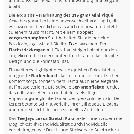
dafür, dass das
Polo
stets formbeständig und elegant
bleibt.
Die exquisite Verarbeitung des
215 g/m² Mini Piqué
Gewebes garantiert eine unverwechselbare Haptik, die
es sowohl im beruflichen als auch im privaten Umfeld
zu einem Muss macht. Mit einem
doppelt
vorgeschrumpften
Stoff behalten Sie die perfekte
Passform, egal wie oft Sie Ihr
Polo
waschen. Der
Flachstrickkragen
mit Elasthan steigert nicht nur den
Tragekomfort, sondern unterstreicht auch das stilvolle
Design und die Formstabilität.
Ein weiteres Highlight dieses exquisiten Polos ist das
integrierte
Nackenband
, das nicht nur für zusätzlichen
Komfort sorgt, sondern dem Hemd auch eine elegante
Raffinesse verleiht. Die stilvolle
3er-Knopfleiste
rundet
das edle Aussehen ab und bietet vielseitige
Anpassungsmöglichkeiten an den persönlichen Stil. Der
körperbetonte Schnitt verleiht Ihrer Silhouette Eleganz
und unterstreicht Ihr professionelles Auftreten.
Das
Tee Jays Luxus Stretch Polo
bietet Ihnen zudem die
Möglichkeit, Ihre Individualität durch individuelle
Veredelungen wie Druck- und Stickservice Ausdruck zu