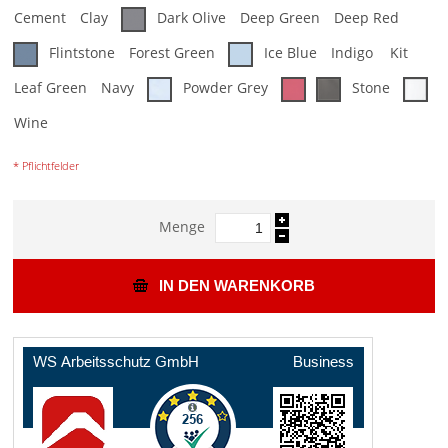
Cement
Clay
Dark Olive
Deep Green
Deep Red
Flintstone
Forest Green
Ice Blue
Indigo
Kit
Leaf Green
Navy
Powder Grey
Stone
Wine
* Pflichtfelder
Menge
IN DEN WARENKORB