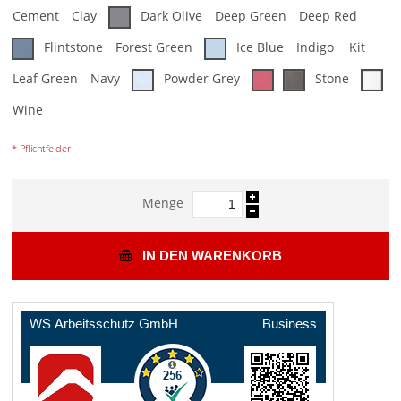
Cement
Clay
Dark Olive
Deep Green
Deep Red
Flintstone
Forest Green
Ice Blue
Indigo
Kit
Leaf Green
Navy
Powder Grey
Stone
Wine
* Pflichtfelder
Menge
IN DEN WARENKORB