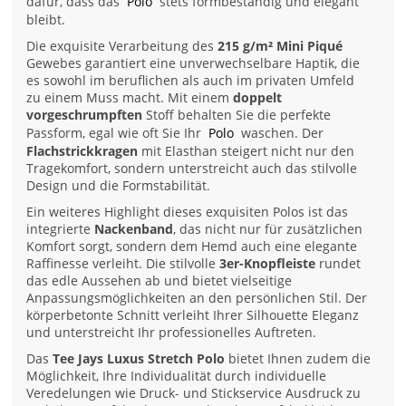
dafür, dass das
Polo
stets formbeständig und elegant
bleibt.
Die exquisite Verarbeitung des
215 g/m² Mini Piqué
Gewebes garantiert eine unverwechselbare Haptik, die
es sowohl im beruflichen als auch im privaten Umfeld
zu einem Muss macht. Mit einem
doppelt
vorgeschrumpften
Stoff behalten Sie die perfekte
Passform, egal wie oft Sie Ihr
Polo
waschen. Der
Flachstrickkragen
mit Elasthan steigert nicht nur den
Tragekomfort, sondern unterstreicht auch das stilvolle
Design und die Formstabilität.
Ein weiteres Highlight dieses exquisiten Polos ist das
integrierte
Nackenband
, das nicht nur für zusätzlichen
Komfort sorgt, sondern dem Hemd auch eine elegante
Raffinesse verleiht. Die stilvolle
3er-Knopfleiste
rundet
das edle Aussehen ab und bietet vielseitige
Anpassungsmöglichkeiten an den persönlichen Stil. Der
körperbetonte Schnitt verleiht Ihrer Silhouette Eleganz
und unterstreicht Ihr professionelles Auftreten.
Das
Tee Jays Luxus Stretch Polo
bietet Ihnen zudem die
Möglichkeit, Ihre Individualität durch individuelle
Veredelungen wie Druck- und Stickservice Ausdruck zu