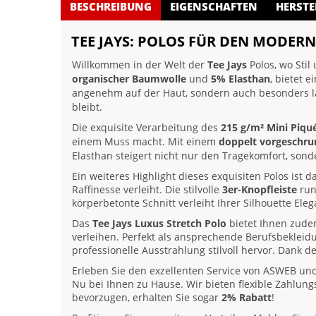
BESCHREIBUNG
EIGENSCHAFTEN
HERSTE
TEE JAYS: POLOS FÜR DEN MODERN
Willkommen in der Welt der
Tee Jays
Polos, wo Stil
organischer Baumwolle
und
5% Elasthan
, bietet 
angenehm auf der Haut, sondern auch besonders l
bleibt.
Die exquisite Verarbeitung des
215 g/m² Mini Piqu
einem Muss macht. Mit einem
doppelt vorgeschr
Elasthan steigert nicht nur den Tragekomfort, sonde
Ein weiteres Highlight dieses exquisiten Polos ist d
Raffinesse verleiht. Die stilvolle
3er-Knopfleiste
run
körperbetonte Schnitt verleiht Ihrer Silhouette Eleg
Das
Tee Jays Luxus Stretch Polo
bietet Ihnen zudem
verleihen. Perfekt als ansprechende Berufsbekleidu
professionelle Ausstrahlung stilvoll hervor. Dank d
Erleben Sie den exzellenten Service von ASWEB und s
Nu bei Ihnen zu Hause. Wir bieten flexible Zahlun
bevorzugen, erhalten Sie sogar
2% Rabatt
!