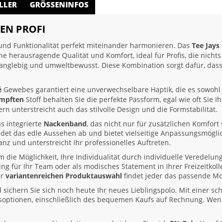
LLER
GRÖSSENINFOS
EN PROFI
 und Funktionalität perfekt miteinander harmonieren. Das
Tee Jays
eine herausragende Qualität und Komfort, ideal für Profis, die nichts
anglebig und umweltbewusst. Diese Kombination sorgt dafür, das
é
Gewebes garantiert eine unverwechselbare Haptik, die es sowohl 
umpften
Stoff behalten Sie die perfekte Passform, egal wie oft Sie I
rn unterstreicht auch das stilvolle Design und die Formstabilität.
as integrierte
Nackenband
, das nicht nur für zusätzlichen Komfor
det das edle Aussehen ab und bietet vielseitige Anpassungsmöglic
anz und unterstreicht Ihr professionelles Auftreten.
 die Möglichkeit, Ihre Individualität durch individuelle Veredelun
ng für Ihr Team oder als modisches Statement in Ihrer Freizeitkoll
er
variantenreichen Produktauswahl
findet jeder das passende Mo
ichern Sie sich noch heute Ihr neues Lieblingspolo. Mit einer schn
gsoptionen, einschließlich des bequemen Kaufs auf Rechnung. Wen