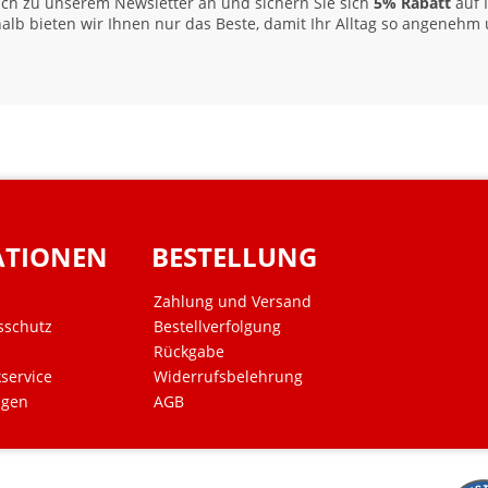
 sich zu unserem Newsletter an und sichern Sie sich
5% Rabatt
auf 
alb bieten wir Ihnen nur das Beste, damit Ihr Alltag so angenehm u
ATIONEN
BESTELLUNG
Zahlung und Versand
sschutz
Bestellverfolgung
Rückgabe
kservice
Widerrufsbelehrung
ngen
AGB