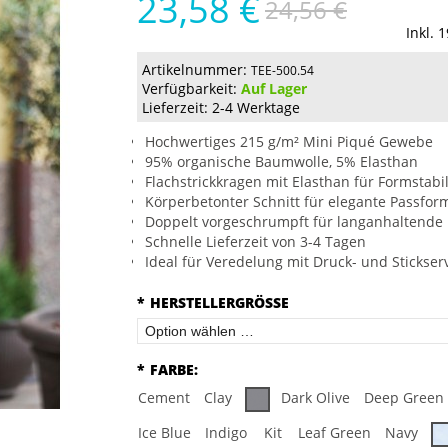
23,58 €
24,56 €
Inkl. 
Artikelnummer:
TEE-500.54
Verfügbarkeit:
Auf Lager
Lieferzeit: 2-4 Werktage
Hochwertiges 215 g/m² Mini Piqué Gewebe
95% organische Baumwolle, 5% Elasthan
Flachstrickkragen mit Elasthan für Formstabil
Körperbetonter Schnitt für elegante Passfor
Doppelt vorgeschrumpft für langanhaltende
Schnelle Lieferzeit von 3-4 Tagen
Ideal für Veredelung mit Druck- und Stickser
*
HERSTELLERGRÖSSE
*
FARBE:
Cement
Clay
Dark Olive
Deep Green
Ice Blue
Indigo
Kit
Leaf Green
Navy