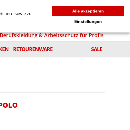
MEIN WARENKORB
0
news
Zur Kasse
Anmelden
Alle akzeptieren
eichern sowie zu
Einstellungen
Berufskleidung & Arbeitsschutz für Profis
KEN
RETOURENWARE
SALE
 POLO