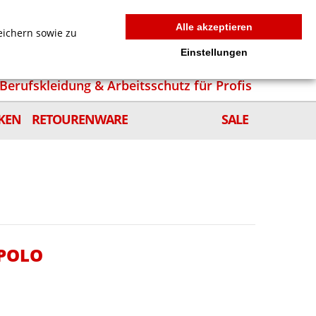
MEIN WARENKORB
0
news
Zur Kasse
Anmelden
Alle akzeptieren
eichern sowie zu
Einstellungen
Berufskleidung & Arbeitsschutz für Profis
KEN
RETOURENWARE
SALE
 POLO