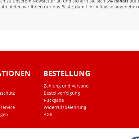
 sich zu unserem Newsletter an und sichern Sie sich
5% Rabatt
auf 
alb bieten wir Ihnen nur das Beste, damit Ihr Alltag so angenehm u
ATIONEN
BESTELLUNG
Zahlung und Versand
sschutz
Bestellverfolgung
Rückgabe
kservice
Widerrufsbelehrung
ngen
AGB