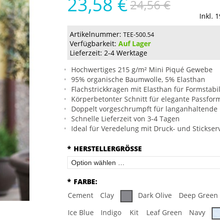
23,58 €
24,56 €
Inkl. 
Artikelnummer:
TEE-500.54
Verfügbarkeit:
Auf Lager
Lieferzeit: 2-4 Werktage
Hochwertiges 215 g/m² Mini Piqué Gewebe
95% organische Baumwolle, 5% Elasthan
Flachstrickkragen mit Elasthan für Formstabil
Körperbetonter Schnitt für elegante Passfor
Doppelt vorgeschrumpft für langanhaltende
Schnelle Lieferzeit von 3-4 Tagen
Ideal für Veredelung mit Druck- und Stickser
*
HERSTELLERGRÖSSE
*
FARBE:
Cement
Clay
Dark Olive
Deep Green
Ice Blue
Indigo
Kit
Leaf Green
Navy