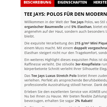
BESCHREIBUNG
EIGENSCHAFTEN
HERSTE
TEE JAYS: POLOS FÜR DEN MODERN
Willkommen in der Welt der
Tee Jays
Polos, wo Stil
organischer Baumwolle
und
5% Elasthan
, bietet 
angenehm auf der Haut, sondern auch besonders l
bleibt.
Die exquisite Verarbeitung des
215 g/m² Mini Piqu
einem Muss macht. Mit einem
doppelt vorgeschr
Elasthan steigert nicht nur den Tragekomfort, sonde
Ein weiteres Highlight dieses exquisiten Polos ist d
Raffinesse verleiht. Die stilvolle
3er-Knopfleiste
run
körperbetonte Schnitt verleiht Ihrer Silhouette Eleg
Das
Tee Jays Luxus Stretch Polo
bietet Ihnen zudem
verleihen. Perfekt als ansprechende Berufsbekleidu
professionelle Ausstrahlung stilvoll hervor. Dank d
Erleben Sie den exzellenten Service von ASWEB und s
Nu bei Ihnen zu Hause. Wir bieten flexible Zahlun
bevorzugen, erhalten Sie sogar
2% Rabatt
!