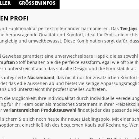
LLER
GRÖSSENINFOS
EN PROFI
 und Funktionalität perfekt miteinander harmonieren. Das
Tee Jays
eine herausragende Qualität und Komfort, ideal für Profis, die nichts
anglebig und umweltbewusst. Diese Kombination sorgt dafür, das
é
Gewebes garantiert eine unverwechselbare Haptik, die es sowohl 
umpften
Stoff behalten Sie die perfekte Passform, egal wie oft Sie I
rn unterstreicht auch das stilvolle Design und die Formstabilität.
as integrierte
Nackenband
, das nicht nur für zusätzlichen Komfor
det das edle Aussehen ab und bietet vielseitige Anpassungsmöglic
anz und unterstreicht Ihr professionelles Auftreten.
 die Möglichkeit, Ihre Individualität durch individuelle Veredelun
ng für Ihr Team oder als modisches Statement in Ihrer Freizeitkoll
er
variantenreichen Produktauswahl
findet jeder das passende Mo
ichern Sie sich noch heute Ihr neues Lieblingspolo. Mit einer schn
gsoptionen, einschließlich des bequemen Kaufs auf Rechnung. Wen