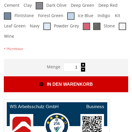
Cement
Clay
Dark Olive
Deep Green
Deep Red
Flintstone
Forest Green
Ice Blue
Indigo
Kit
Leaf Green
Navy
Powder Grey
Stone
Wine
* Pflichtfelder
Menge
IN DEN WARENKORB