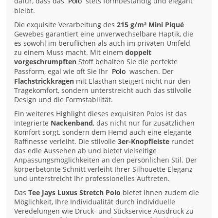
dafür, dass das
Polo
stets formbeständig und elegant
bleibt.
Die exquisite Verarbeitung des
215 g/m² Mini Piqué
Gewebes garantiert eine unverwechselbare Haptik, die
es sowohl im beruflichen als auch im privaten Umfeld
zu einem Muss macht. Mit einem
doppelt
vorgeschrumpften
Stoff behalten Sie die perfekte
Passform, egal wie oft Sie Ihr
Polo
waschen. Der
Flachstrickkragen
mit Elasthan steigert nicht nur den
Tragekomfort, sondern unterstreicht auch das stilvolle
Design und die Formstabilität.
Ein weiteres Highlight dieses exquisiten Polos ist das
integrierte
Nackenband
, das nicht nur für zusätzlichen
Komfort sorgt, sondern dem Hemd auch eine elegante
Raffinesse verleiht. Die stilvolle
3er-Knopfleiste
rundet
das edle Aussehen ab und bietet vielseitige
Anpassungsmöglichkeiten an den persönlichen Stil. Der
körperbetonte Schnitt verleiht Ihrer Silhouette Eleganz
und unterstreicht Ihr professionelles Auftreten.
Das
Tee Jays Luxus Stretch Polo
bietet Ihnen zudem die
Möglichkeit, Ihre Individualität durch individuelle
Veredelungen wie Druck- und Stickservice Ausdruck zu