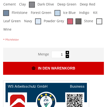
Cement
Clay
Dark Olive
Deep Green
Deep Red
Flintstone
Forest Green
Ice Blue
Indigo
Kit
Leaf Green
Navy
Powder Grey
Stone
Wine
* Pflichtfelder
Menge
IN DEN WARENKORB