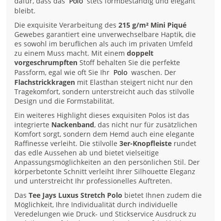
dafür, dass das
Polo
stets formbeständig und elegant
bleibt.
Die exquisite Verarbeitung des
215 g/m² Mini Piqué
Gewebes garantiert eine unverwechselbare Haptik, die
es sowohl im beruflichen als auch im privaten Umfeld
zu einem Muss macht. Mit einem
doppelt
vorgeschrumpften
Stoff behalten Sie die perfekte
Passform, egal wie oft Sie Ihr
Polo
waschen. Der
Flachstrickkragen
mit Elasthan steigert nicht nur den
Tragekomfort, sondern unterstreicht auch das stilvolle
Design und die Formstabilität.
Ein weiteres Highlight dieses exquisiten Polos ist das
integrierte
Nackenband
, das nicht nur für zusätzlichen
Komfort sorgt, sondern dem Hemd auch eine elegante
Raffinesse verleiht. Die stilvolle
3er-Knopfleiste
rundet
das edle Aussehen ab und bietet vielseitige
Anpassungsmöglichkeiten an den persönlichen Stil. Der
körperbetonte Schnitt verleiht Ihrer Silhouette Eleganz
und unterstreicht Ihr professionelles Auftreten.
Das
Tee Jays Luxus Stretch Polo
bietet Ihnen zudem die
Möglichkeit, Ihre Individualität durch individuelle
Veredelungen wie Druck- und Stickservice Ausdruck zu