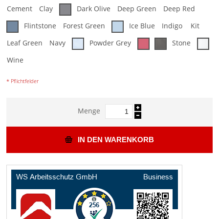
Cement
Clay
Dark Olive
Deep Green
Deep Red
Flintstone
Forest Green
Ice Blue
Indigo
Kit
Leaf Green
Navy
Powder Grey
Stone
Wine
* Pflichtfelder
Menge
IN DEN WARENKORB