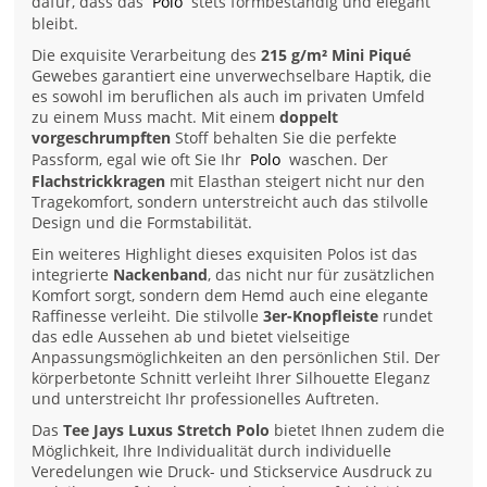
dafür, dass das
Polo
stets formbeständig und elegant
bleibt.
Die exquisite Verarbeitung des
215 g/m² Mini Piqué
Gewebes garantiert eine unverwechselbare Haptik, die
es sowohl im beruflichen als auch im privaten Umfeld
zu einem Muss macht. Mit einem
doppelt
vorgeschrumpften
Stoff behalten Sie die perfekte
Passform, egal wie oft Sie Ihr
Polo
waschen. Der
Flachstrickkragen
mit Elasthan steigert nicht nur den
Tragekomfort, sondern unterstreicht auch das stilvolle
Design und die Formstabilität.
Ein weiteres Highlight dieses exquisiten Polos ist das
integrierte
Nackenband
, das nicht nur für zusätzlichen
Komfort sorgt, sondern dem Hemd auch eine elegante
Raffinesse verleiht. Die stilvolle
3er-Knopfleiste
rundet
das edle Aussehen ab und bietet vielseitige
Anpassungsmöglichkeiten an den persönlichen Stil. Der
körperbetonte Schnitt verleiht Ihrer Silhouette Eleganz
und unterstreicht Ihr professionelles Auftreten.
Das
Tee Jays Luxus Stretch Polo
bietet Ihnen zudem die
Möglichkeit, Ihre Individualität durch individuelle
Veredelungen wie Druck- und Stickservice Ausdruck zu