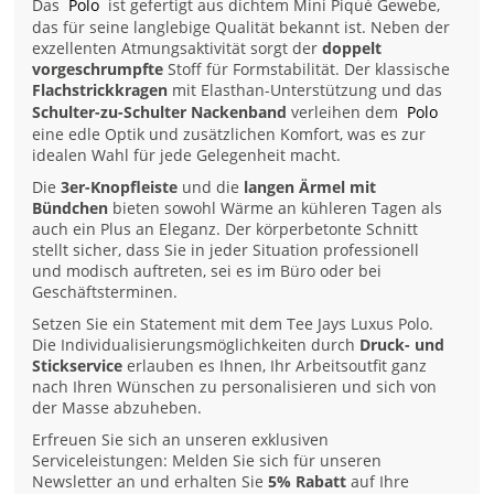
Das
Polo
ist gefertigt aus dichtem Mini Piqué Gewebe,
das für seine langlebige Qualität bekannt ist. Neben der
exzellenten Atmungsaktivität sorgt der
doppelt
vorgeschrumpfte
Stoff für Formstabilität. Der klassische
Flachstrickkragen
mit Elasthan-Unterstützung und das
Schulter-zu-Schulter Nackenband
verleihen dem
Polo
eine edle Optik und zusätzlichen Komfort, was es zur
idealen Wahl für jede Gelegenheit macht.
Die
3er-Knopfleiste
und die
langen Ärmel mit
Bündchen
bieten sowohl Wärme an kühleren Tagen als
auch ein Plus an Eleganz. Der körperbetonte Schnitt
stellt sicher, dass Sie in jeder Situation professionell
und modisch auftreten, sei es im Büro oder bei
Geschäftsterminen.
Setzen Sie ein Statement mit dem Tee Jays Luxus Polo.
Die Individualisierungsmöglichkeiten durch
Druck- und
Stickservice
erlauben es Ihnen, Ihr Arbeitsoutfit ganz
nach Ihren Wünschen zu personalisieren und sich von
der Masse abzuheben.
Erfreuen Sie sich an unseren exklusiven
Serviceleistungen: Melden Sie sich für unseren
Newsletter an und erhalten Sie
5% Rabatt
auf Ihre