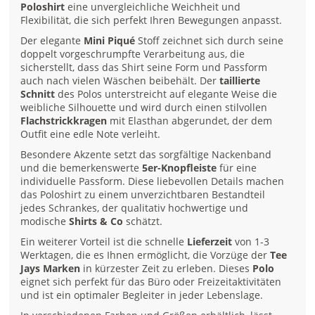
Poloshirt
eine unvergleichliche Weichheit und
Flexibilität, die sich perfekt Ihren Bewegungen anpasst.
Der elegante
Mini Piqué
Stoff zeichnet sich durch seine
doppelt vorgeschrumpfte Verarbeitung aus, die
sicherstellt, dass das Shirt seine Form und Passform
auch nach vielen Wäschen beibehält. Der
taillierte
Schnitt
des Polos unterstreicht auf elegante Weise die
weibliche Silhouette und wird durch einen stilvollen
Flachstrickkragen
mit Elasthan abgerundet, der dem
Outfit eine edle Note verleiht.
Besondere Akzente setzt das sorgfältige Nackenband
und die bemerkenswerte
5er-Knopfleiste
für eine
individuelle Passform. Diese liebevollen Details machen
das Poloshirt zu einem unverzichtbaren Bestandteil
jedes Schrankes, der qualitativ hochwertige und
modische
Shirts & Co
schätzt.
Ein weiterer Vorteil ist die schnelle
Lieferzeit
von 1-3
Werktagen, die es Ihnen ermöglicht, die Vorzüge der
Tee
Jays Marken
in kürzester Zeit zu erleben. Dieses
Polo
eignet sich perfekt für das Büro oder Freizeitaktivitäten
und ist ein optimaler Begleiter in jeder Lebenslage.