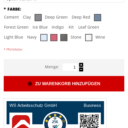
*
FARBE:
Cement
Clay
Deep Green
Deep Red
Forest Green
Ice Blue
Indigo
Kit
Leaf Green
Light Blue
Navy
Stone
Wine
* Pflichtfelder
Menge:
ZU WARENKORB HINZUFÜGEN