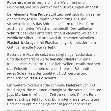
Poloshirt
eine unvergleichliche Weichheit und
Flexibilität, die sich perfekt Ihren Bewegungen anpasst.
Der elegante
Mini Piqué
Stoff zeichnet sich durch seine
doppelt vorgeschrumpfte Verarbeitung aus, die
sicherstellt, dass das Shirt seine Form und Passform
auch nach vielen Wäschen beibehält. Der
taillierte
Schnitt
des Polos unterstreicht auf elegante Weise die
weibliche Silhouette und wird durch einen stilvollen
Flachstrickkragen
mit Elasthan abgerundet, der dem
Outfit eine edle Note verleiht.
Besondere Akzente setzt das sorgfältige Nackenband
und die bemerkenswerte
5er-Knopfleiste
für eine
individuelle Passform. Diese liebevollen Details machen
das Poloshirt zu einem unverzichtbaren Bestandteil
jedes Schrankes, der qualitativ hochwertige und
modische
Shirts & Co
schätzt.
Ein weiterer Vorteil ist die schnelle
Lieferzeit
von 1-3
Werktagen, die es Ihnen ermöglicht, die Vorzüge der
Tee
Jays Marken
in kürzester Zeit zu erleben. Dieses
Polo
eignet sich perfekt für das Büro oder Freizeitaktivitäten
und ist ein optimaler Begleiter in jeder Lebenslage.