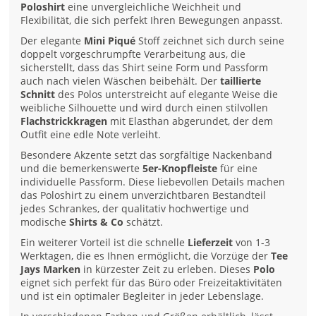
Poloshirt
eine unvergleichliche Weichheit und
Flexibilität, die sich perfekt Ihren Bewegungen anpasst.
Der elegante
Mini Piqué
Stoff zeichnet sich durch seine
doppelt vorgeschrumpfte Verarbeitung aus, die
sicherstellt, dass das Shirt seine Form und Passform
auch nach vielen Wäschen beibehält. Der
taillierte
Schnitt
des Polos unterstreicht auf elegante Weise die
weibliche Silhouette und wird durch einen stilvollen
Flachstrickkragen
mit Elasthan abgerundet, der dem
Outfit eine edle Note verleiht.
Besondere Akzente setzt das sorgfältige Nackenband
und die bemerkenswerte
5er-Knopfleiste
für eine
individuelle Passform. Diese liebevollen Details machen
das Poloshirt zu einem unverzichtbaren Bestandteil
jedes Schrankes, der qualitativ hochwertige und
modische
Shirts & Co
schätzt.
Ein weiterer Vorteil ist die schnelle
Lieferzeit
von 1-3
Werktagen, die es Ihnen ermöglicht, die Vorzüge der
Tee
Jays Marken
in kürzester Zeit zu erleben. Dieses
Polo
eignet sich perfekt für das Büro oder Freizeitaktivitäten
und ist ein optimaler Begleiter in jeder Lebenslage.