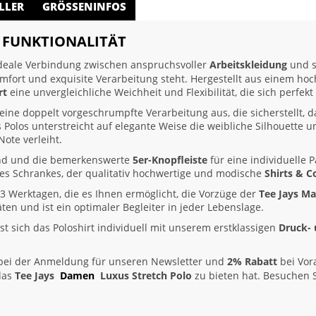
LLER
GRÖSSENINFOS
T FUNKTIONALITÄT
ideale Verbindung zwischen anspruchsvoller
Arbeitskleidung
und s
Komfort und exquisite Verarbeitung steht. Hergestellt aus einem h
rt
eine unvergleichliche Weichheit und Flexibilität, die sich perfe
seine doppelt vorgeschrumpfte Verarbeitung aus, die sicherstellt,
 Polos unterstreicht auf elegante Weise die weibliche Silhouette u
ote verleiht.
and und die bemerkenswerte
5er-Knopfleiste
für eine individuelle 
des Schrankes, der qualitativ hochwertige und modische
Shirts & C
3 Werktagen, die es Ihnen ermöglicht, die Vorzüge der
Tee Jays M
täten und ist ein optimaler Begleiter in jeder Lebenslage.
st sich das Poloshirt individuell mit unserem erstklassigen
Druck- 
ei der Anmeldung für unseren Newsletter und
2% Rabatt
bei Vor
 das
Tee Jays
Damen
Luxus Stretch Polo
zu bieten hat. Besuchen 