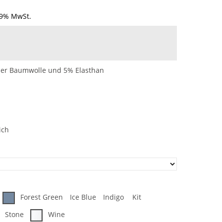
19% MwSt.
her Baumwolle und 5% Elasthan
ich
Forest Green
Ice Blue
Indigo
Kit
Stone
Wine