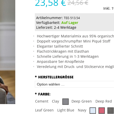
23,58 €
24,56 €
Inkl. 
Artikelnummer:
TEE-513.54
Verfügbarkeit:
Auf Lager
Lieferzeit: 2-4 Werktage
Hochwertiger Materialmix aus 95% organisc
Doppelt vorgeschrumpfter Mini Piqué Stoff
Eleganter taillierter Schnitt
Flachstrickkragen mit Elasthan
Schnelle Lieferung in 1-3 Werktagen
Anpassbare 5er-Knopfleiste
Veredelung mit Druck- und Stickservice mögl
*
HERSTELLERGRÖSSE
*
FARBE:
Cement
Clay
Deep Green
Deep Red
Leaf Green
Light Blue
Navy