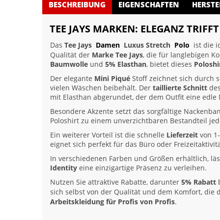
BESCHREIBUNG
EIGENSCHAFTEN
HERSTE
TEE JAYS MARKEN: ELEGANZ TRIFF
Das
Tee Jays
Damen
Luxus Stretch
Polo
ist die 
Qualität der
Marke Tee Jays
, die für langlebigen 
Baumwolle
und
5% Elasthan
, bietet dieses
Poloshi
Der elegante
Mini Piqué
Stoff zeichnet sich durch 
vielen Wäschen beibehält. Der
taillierte Schnitt
des
mit Elasthan abgerundet, der dem Outfit eine edle N
Besondere Akzente setzt das sorgfältige Nackenb
Poloshirt zu einem unverzichtbaren Bestandteil je
Ein weiterer Vorteil ist die schnelle
Lieferzeit
von 1-
eignet sich perfekt für das Büro oder Freizeitaktivi
In verschiedenen Farben und Größen erhältlich, läs
Identity
eine einzigartige Präsenz zu verleihen.
Nutzen Sie attraktive Rabatte, darunter
5% Rabatt
b
sich selbst von der Qualität und dem Komfort, die
Arbeitskleidung für Profis von Profis
.