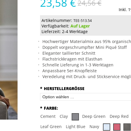
23,58 €
24,56 €
Inkl. 
Artikelnummer:
TEE-513.54
Verfügbarkeit:
Auf Lager
Lieferzeit: 2-4 Werktage
Hochwertiger Materialmix aus 95% organisc
Doppelt vorgeschrumpfter Mini Piqué Stoff
Eleganter taillierter Schnitt
Flachstrickkragen mit Elasthan
Schnelle Lieferung in 1-3 Werktagen
Anpassbare 5er-Knopfleiste
Veredelung mit Druck- und Stickservice mögl
*
HERSTELLERGRÖSSE
*
FARBE:
Cement
Clay
Deep Green
Deep Red
Leaf Green
Light Blue
Navy