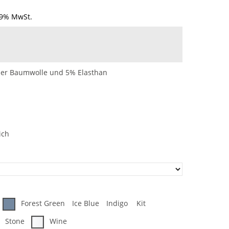
19% MwSt.
her Baumwolle und 5% Elasthan
ich
Forest Green
Ice Blue
Indigo
Kit
Stone
Wine