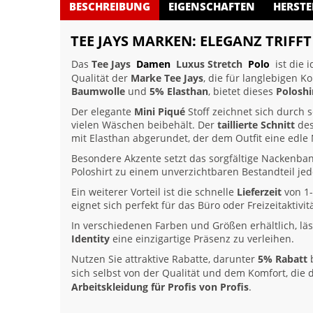
BESCHREIBUNG
EIGENSCHAFTEN
HERSTE
TEE JAYS MARKEN: ELEGANZ TRIFF
Das
Tee Jays
Damen
Luxus Stretch
Polo
ist die 
Qualität der
Marke Tee Jays
, die für langlebigen 
Baumwolle
und
5% Elasthan
, bietet dieses
Poloshi
Der elegante
Mini Piqué
Stoff zeichnet sich durch 
vielen Wäschen beibehält. Der
taillierte Schnitt
des
mit Elasthan abgerundet, der dem Outfit eine edle N
Besondere Akzente setzt das sorgfältige Nackenb
Poloshirt zu einem unverzichtbaren Bestandteil je
Ein weiterer Vorteil ist die schnelle
Lieferzeit
von 1-
eignet sich perfekt für das Büro oder Freizeitaktivi
In verschiedenen Farben und Größen erhältlich, läs
Identity
eine einzigartige Präsenz zu verleihen.
Nutzen Sie attraktive Rabatte, darunter
5% Rabatt
b
sich selbst von der Qualität und dem Komfort, die
Arbeitskleidung für Profis von Profis
.