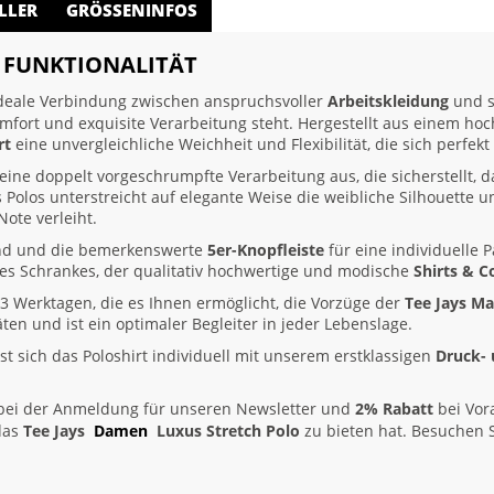
LLER
GRÖSSENINFOS
T FUNKTIONALITÄT
ideale Verbindung zwischen anspruchsvoller
Arbeitskleidung
und s
Komfort und exquisite Verarbeitung steht. Hergestellt aus einem h
rt
eine unvergleichliche Weichheit und Flexibilität, die sich perfe
seine doppelt vorgeschrumpfte Verarbeitung aus, die sicherstellt,
 Polos unterstreicht auf elegante Weise die weibliche Silhouette u
ote verleiht.
and und die bemerkenswerte
5er-Knopfleiste
für eine individuelle 
des Schrankes, der qualitativ hochwertige und modische
Shirts & C
3 Werktagen, die es Ihnen ermöglicht, die Vorzüge der
Tee Jays M
täten und ist ein optimaler Begleiter in jeder Lebenslage.
st sich das Poloshirt individuell mit unserem erstklassigen
Druck- 
ei der Anmeldung für unseren Newsletter und
2% Rabatt
bei Vor
 das
Tee Jays
Damen
Luxus Stretch Polo
zu bieten hat. Besuchen 