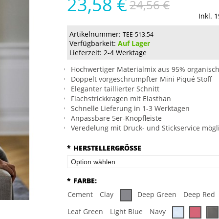
23,58 €
24,56 €
Inkl. 
Artikelnummer:
TEE-513.54
Verfügbarkeit:
Auf Lager
Lieferzeit: 2-4 Werktage
Hochwertiger Materialmix aus 95% organisc
Doppelt vorgeschrumpfter Mini Piqué Stoff
Eleganter taillierter Schnitt
Flachstrickkragen mit Elasthan
Schnelle Lieferung in 1-3 Werktagen
Anpassbare 5er-Knopfleiste
Veredelung mit Druck- und Stickservice mögl
*
HERSTELLERGRÖSSE
*
FARBE:
Cement
Clay
Deep Green
Deep Red
Leaf Green
Light Blue
Navy