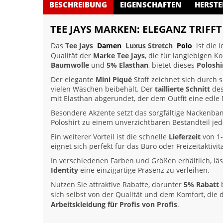
BESCHREIBUNG
EIGENSCHAFTEN
HERSTE
TEE JAYS MARKEN: ELEGANZ TRIFF
Das
Tee Jays
Damen
Luxus Stretch
Polo
ist die 
Qualität der
Marke Tee Jays
, die für langlebigen 
Baumwolle
und
5% Elasthan
, bietet dieses
Poloshi
Der elegante
Mini Piqué
Stoff zeichnet sich durch 
vielen Wäschen beibehält. Der
taillierte Schnitt
des
mit Elasthan abgerundet, der dem Outfit eine edle N
Besondere Akzente setzt das sorgfältige Nackenb
Poloshirt zu einem unverzichtbaren Bestandteil je
Ein weiterer Vorteil ist die schnelle
Lieferzeit
von 1-
eignet sich perfekt für das Büro oder Freizeitaktivi
In verschiedenen Farben und Größen erhältlich, läs
Identity
eine einzigartige Präsenz zu verleihen.
Nutzen Sie attraktive Rabatte, darunter
5% Rabatt
b
sich selbst von der Qualität und dem Komfort, die
Arbeitskleidung für Profis von Profis
.