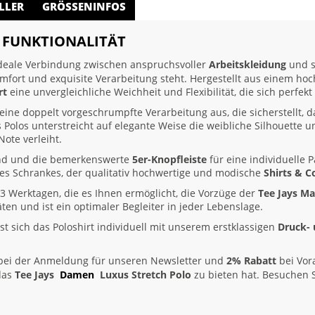
LLER
GRÖSSENINFOS
T FUNKTIONALITÄT
ideale Verbindung zwischen anspruchsvoller
Arbeitskleidung
und s
Komfort und exquisite Verarbeitung steht. Hergestellt aus einem h
rt
eine unvergleichliche Weichheit und Flexibilität, die sich perfe
seine doppelt vorgeschrumpfte Verarbeitung aus, die sicherstellt,
 Polos unterstreicht auf elegante Weise die weibliche Silhouette u
ote verleiht.
and und die bemerkenswerte
5er-Knopfleiste
für eine individuelle 
des Schrankes, der qualitativ hochwertige und modische
Shirts & C
3 Werktagen, die es Ihnen ermöglicht, die Vorzüge der
Tee Jays M
täten und ist ein optimaler Begleiter in jeder Lebenslage.
st sich das Poloshirt individuell mit unserem erstklassigen
Druck- 
ei der Anmeldung für unseren Newsletter und
2% Rabatt
bei Vor
 das
Tee Jays
Damen
Luxus Stretch Polo
zu bieten hat. Besuchen 