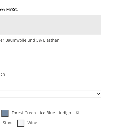
19% MwSt.
her Baumwolle und 5% Elasthan
ich
Forest Green
Ice Blue
Indigo
Kit
Stone
Wine