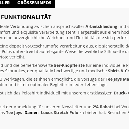
LLER
GRÖSSENINFOS
T FUNKTIONALITÄT
ideale Verbindung zwischen anspruchsvoller
Arbeitskleidung
und s
Komfort und exquisite Verarbeitung steht. Hergestellt aus einem h
rt
eine unvergleichliche Weichheit und Flexibilität, die sich perfe
seine doppelt vorgeschrumpfte Verarbeitung aus, die sicherstellt,
 Polos unterstreicht auf elegante Weise die weibliche Silhouette u
ote verleiht.
and und die bemerkenswerte
5er-Knopfleiste
für eine individuelle 
des Schrankes, der qualitativ hochwertige und modische
Shirts & C
3 Werktagen, die es Ihnen ermöglicht, die Vorzüge der
Tee Jays M
täten und ist ein optimaler Begleiter in jeder Lebenslage.
st sich das Poloshirt individuell mit unserem erstklassigen
Druck- 
ei der Anmeldung für unseren Newsletter und
2% Rabatt
bei Vor
 das
Tee Jays
Damen
Luxus Stretch Polo
zu bieten hat. Besuchen 