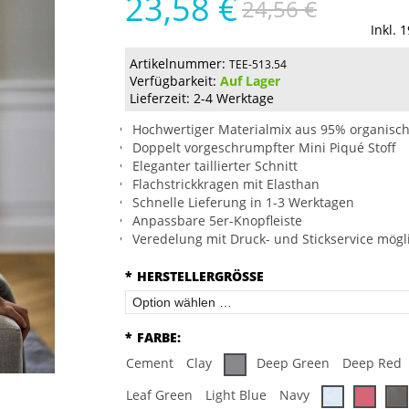
23,58 €
24,56 €
Inkl. 
Artikelnummer:
TEE-513.54
Verfügbarkeit:
Auf Lager
Lieferzeit: 2-4 Werktage
Hochwertiger Materialmix aus 95% organisc
Doppelt vorgeschrumpfter Mini Piqué Stoff
Eleganter taillierter Schnitt
Flachstrickkragen mit Elasthan
Schnelle Lieferung in 1-3 Werktagen
Anpassbare 5er-Knopfleiste
Veredelung mit Druck- und Stickservice mögl
*
HERSTELLERGRÖSSE
*
FARBE:
Cement
Clay
Deep Green
Deep Red
Leaf Green
Light Blue
Navy