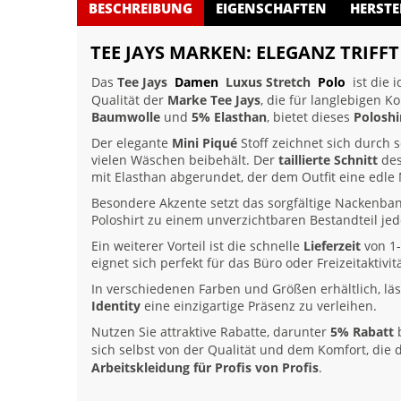
BESCHREIBUNG
EIGENSCHAFTEN
HERSTE
TEE JAYS MARKEN: ELEGANZ TRIFF
Das
Tee Jays
Damen
Luxus Stretch
Polo
ist die 
Qualität der
Marke Tee Jays
, die für langlebigen 
Baumwolle
und
5% Elasthan
, bietet dieses
Poloshi
Der elegante
Mini Piqué
Stoff zeichnet sich durch 
vielen Wäschen beibehält. Der
taillierte Schnitt
des
mit Elasthan abgerundet, der dem Outfit eine edle N
Besondere Akzente setzt das sorgfältige Nackenb
Poloshirt zu einem unverzichtbaren Bestandteil je
Ein weiterer Vorteil ist die schnelle
Lieferzeit
von 1-
eignet sich perfekt für das Büro oder Freizeitaktivi
In verschiedenen Farben und Größen erhältlich, läs
Identity
eine einzigartige Präsenz zu verleihen.
Nutzen Sie attraktive Rabatte, darunter
5% Rabatt
b
sich selbst von der Qualität und dem Komfort, die
Arbeitskleidung für Profis von Profis
.