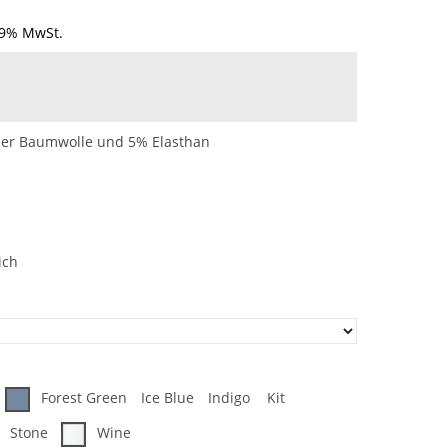
19% MwSt.
her Baumwolle und 5% Elasthan
ich
Forest Green
Ice Blue
Indigo
Kit
Stone
Wine