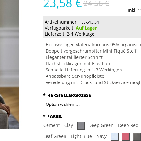
23,58 €
24,56 €
Inkl. 
Artikelnummer:
TEE-513.54
Verfügbarkeit:
Auf Lager
Lieferzeit: 2-4 Werktage
Hochwertiger Materialmix aus 95% organisc
Doppelt vorgeschrumpfter Mini Piqué Stoff
Eleganter taillierter Schnitt
Flachstrickkragen mit Elasthan
Schnelle Lieferung in 1-3 Werktagen
Anpassbare 5er-Knopfleiste
Veredelung mit Druck- und Stickservice mögl
*
HERSTELLERGRÖSSE
*
FARBE:
Cement
Clay
Deep Green
Deep Red
Leaf Green
Light Blue
Navy