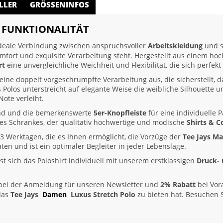
LLER
GRÖSSENINFOS
T FUNKTIONALITÄT
ideale Verbindung zwischen anspruchsvoller
Arbeitskleidung
und s
Komfort und exquisite Verarbeitung steht. Hergestellt aus einem h
rt
eine unvergleichliche Weichheit und Flexibilität, die sich perfe
seine doppelt vorgeschrumpfte Verarbeitung aus, die sicherstellt,
 Polos unterstreicht auf elegante Weise die weibliche Silhouette u
ote verleiht.
and und die bemerkenswerte
5er-Knopfleiste
für eine individuelle 
des Schrankes, der qualitativ hochwertige und modische
Shirts & C
3 Werktagen, die es Ihnen ermöglicht, die Vorzüge der
Tee Jays M
täten und ist ein optimaler Begleiter in jeder Lebenslage.
st sich das Poloshirt individuell mit unserem erstklassigen
Druck- 
ei der Anmeldung für unseren Newsletter und
2% Rabatt
bei Vor
 das
Tee Jays
Damen
Luxus Stretch Polo
zu bieten hat. Besuchen 