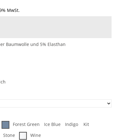
19% MwSt.
her Baumwolle und 5% Elasthan
ich
Forest Green
Ice Blue
Indigo
Kit
Stone
Wine