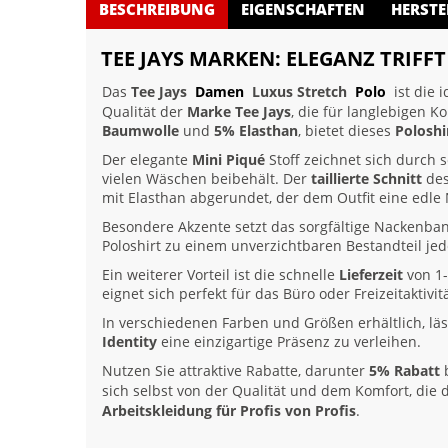
BESCHREIBUNG
EIGENSCHAFTEN
HERSTE
TEE JAYS MARKEN: ELEGANZ TRIFF
Das
Tee Jays
Damen
Luxus Stretch
Polo
ist die 
Qualität der
Marke Tee Jays
, die für langlebigen 
Baumwolle
und
5% Elasthan
, bietet dieses
Poloshi
Der elegante
Mini Piqué
Stoff zeichnet sich durch 
vielen Wäschen beibehält. Der
taillierte Schnitt
des
mit Elasthan abgerundet, der dem Outfit eine edle N
Besondere Akzente setzt das sorgfältige Nackenb
Poloshirt zu einem unverzichtbaren Bestandteil je
Ein weiterer Vorteil ist die schnelle
Lieferzeit
von 1-
eignet sich perfekt für das Büro oder Freizeitaktivi
In verschiedenen Farben und Größen erhältlich, läs
Identity
eine einzigartige Präsenz zu verleihen.
Nutzen Sie attraktive Rabatte, darunter
5% Rabatt
b
sich selbst von der Qualität und dem Komfort, die
Arbeitskleidung für Profis von Profis
.