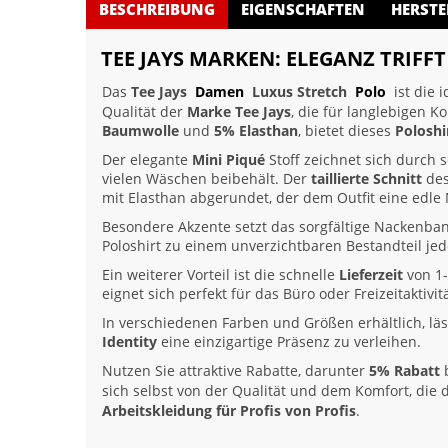
BESCHREIBUNG
EIGENSCHAFTEN
HERSTE
TEE JAYS MARKEN: ELEGANZ TRIFF
Das
Tee Jays
Damen
Luxus Stretch
Polo
ist die 
Qualität der
Marke Tee Jays
, die für langlebigen 
Baumwolle
und
5% Elasthan
, bietet dieses
Poloshi
Der elegante
Mini Piqué
Stoff zeichnet sich durch 
vielen Wäschen beibehält. Der
taillierte Schnitt
des
mit Elasthan abgerundet, der dem Outfit eine edle N
Besondere Akzente setzt das sorgfältige Nackenb
Poloshirt zu einem unverzichtbaren Bestandteil je
Ein weiterer Vorteil ist die schnelle
Lieferzeit
von 1-
eignet sich perfekt für das Büro oder Freizeitaktivi
In verschiedenen Farben und Größen erhältlich, läs
Identity
eine einzigartige Präsenz zu verleihen.
Nutzen Sie attraktive Rabatte, darunter
5% Rabatt
b
sich selbst von der Qualität und dem Komfort, die
Arbeitskleidung für Profis von Profis
.