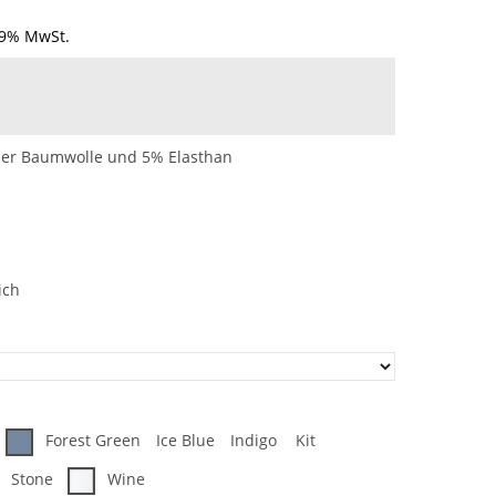
19% MwSt.
her Baumwolle und 5% Elasthan
ich
Forest Green
Ice Blue
Indigo
Kit
Stone
Wine