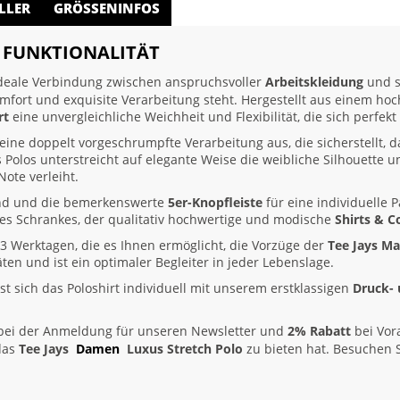
LLER
GRÖSSENINFOS
T FUNKTIONALITÄT
ideale Verbindung zwischen anspruchsvoller
Arbeitskleidung
und s
Komfort und exquisite Verarbeitung steht. Hergestellt aus einem h
rt
eine unvergleichliche Weichheit und Flexibilität, die sich perfe
seine doppelt vorgeschrumpfte Verarbeitung aus, die sicherstellt,
 Polos unterstreicht auf elegante Weise die weibliche Silhouette u
ote verleiht.
and und die bemerkenswerte
5er-Knopfleiste
für eine individuelle 
des Schrankes, der qualitativ hochwertige und modische
Shirts & C
3 Werktagen, die es Ihnen ermöglicht, die Vorzüge der
Tee Jays M
täten und ist ein optimaler Begleiter in jeder Lebenslage.
st sich das Poloshirt individuell mit unserem erstklassigen
Druck- 
ei der Anmeldung für unseren Newsletter und
2% Rabatt
bei Vor
 das
Tee Jays
Damen
Luxus Stretch Polo
zu bieten hat. Besuchen 