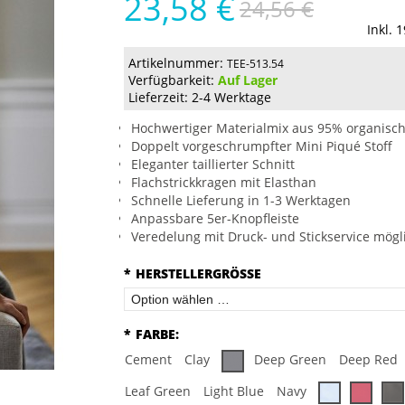
23,58 €
24,56 €
Inkl. 
Artikelnummer:
TEE-513.54
Verfügbarkeit:
Auf Lager
Lieferzeit: 2-4 Werktage
Hochwertiger Materialmix aus 95% organisc
Doppelt vorgeschrumpfter Mini Piqué Stoff
Eleganter taillierter Schnitt
Flachstrickkragen mit Elasthan
Schnelle Lieferung in 1-3 Werktagen
Anpassbare 5er-Knopfleiste
Veredelung mit Druck- und Stickservice mögl
*
HERSTELLERGRÖSSE
*
FARBE:
Cement
Clay
Deep Green
Deep Red
Leaf Green
Light Blue
Navy