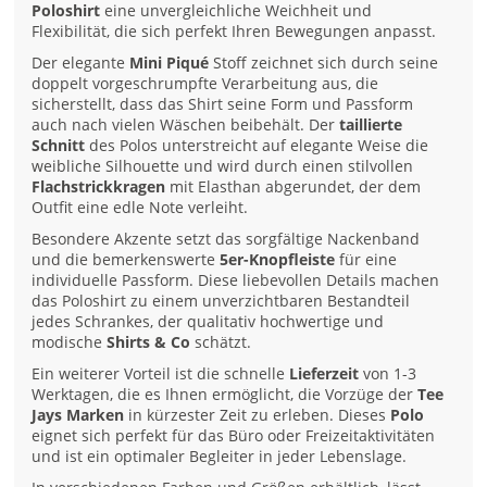
Poloshirt
eine unvergleichliche Weichheit und
Flexibilität, die sich perfekt Ihren Bewegungen anpasst.
Der elegante
Mini Piqué
Stoff zeichnet sich durch seine
doppelt vorgeschrumpfte Verarbeitung aus, die
sicherstellt, dass das Shirt seine Form und Passform
auch nach vielen Wäschen beibehält. Der
taillierte
Schnitt
des Polos unterstreicht auf elegante Weise die
weibliche Silhouette und wird durch einen stilvollen
Flachstrickkragen
mit Elasthan abgerundet, der dem
Outfit eine edle Note verleiht.
Besondere Akzente setzt das sorgfältige Nackenband
und die bemerkenswerte
5er-Knopfleiste
für eine
individuelle Passform. Diese liebevollen Details machen
das Poloshirt zu einem unverzichtbaren Bestandteil
jedes Schrankes, der qualitativ hochwertige und
modische
Shirts & Co
schätzt.
Ein weiterer Vorteil ist die schnelle
Lieferzeit
von 1-3
Werktagen, die es Ihnen ermöglicht, die Vorzüge der
Tee
Jays Marken
in kürzester Zeit zu erleben. Dieses
Polo
eignet sich perfekt für das Büro oder Freizeitaktivitäten
und ist ein optimaler Begleiter in jeder Lebenslage.