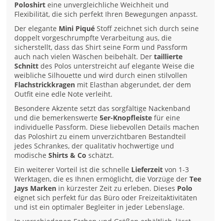
Poloshirt
eine unvergleichliche Weichheit und
Flexibilität, die sich perfekt Ihren Bewegungen anpasst.
Der elegante
Mini Piqué
Stoff zeichnet sich durch seine
doppelt vorgeschrumpfte Verarbeitung aus, die
sicherstellt, dass das Shirt seine Form und Passform
auch nach vielen Wäschen beibehält. Der
taillierte
Schnitt
des Polos unterstreicht auf elegante Weise die
weibliche Silhouette und wird durch einen stilvollen
Flachstrickkragen
mit Elasthan abgerundet, der dem
Outfit eine edle Note verleiht.
Besondere Akzente setzt das sorgfältige Nackenband
und die bemerkenswerte
5er-Knopfleiste
für eine
individuelle Passform. Diese liebevollen Details machen
das Poloshirt zu einem unverzichtbaren Bestandteil
jedes Schrankes, der qualitativ hochwertige und
modische
Shirts & Co
schätzt.
Ein weiterer Vorteil ist die schnelle
Lieferzeit
von 1-3
Werktagen, die es Ihnen ermöglicht, die Vorzüge der
Tee
Jays Marken
in kürzester Zeit zu erleben. Dieses
Polo
eignet sich perfekt für das Büro oder Freizeitaktivitäten
und ist ein optimaler Begleiter in jeder Lebenslage.