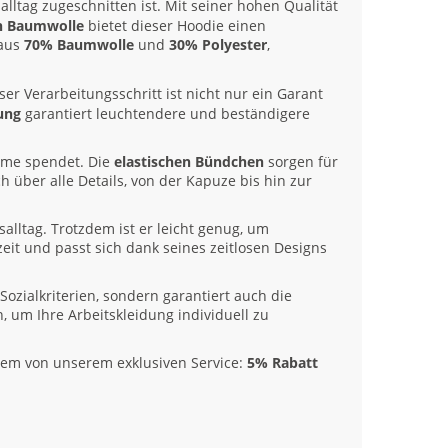
lltag zugeschnitten ist. Mit seiner hohen Qualität
en Baumwolle
bietet dieser Hoodie einen
 aus
70% Baumwolle
und
30% Polyester
,
ser Verarbeitungsschritt ist nicht nur ein Garant
ung
garantiert leuchtendere und beständigere
rme spendet. Die
elastischen Bündchen
sorgen für
ch über alle Details, von der Kapuze bis hin zur
lltag. Trotzdem ist er leicht genug, um
it und passt sich dank seines zeitlosen Designs
Sozialkriterien, sondern garantiert auch die
 um Ihre Arbeitskleidung individuell zu
zudem von unserem exklusiven Service:
5% Rabatt