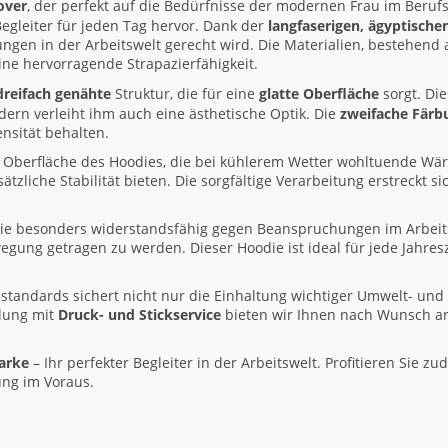
over
, der perfekt auf die Bedürfnisse der modernen Frau im Berufsa
egleiter für jeden Tag hervor. Dank der
langfaserigen, ägyptisch
gen in der Arbeitswelt gerecht wird. Die Materialien, bestehend
ine hervorragende Strapazierfähigkeit.
dreifach genähte
Struktur, die für eine
glatte Oberfläche
sorgt. Die
ndern verleiht ihm auch eine ästhetische Optik. Die
zweifache Färb
nsität behalten.
Oberfläche des Hoodies, die bei kühlerem Wetter wohltuende Wä
ätzliche Stabilität bieten. Die sorgfältige Verarbeitung erstreckt si
ie besonders widerstandsfähig gegen Beanspruchungen im Arbeitsa
ung getragen zu werden. Dieser Hoodie ist ideal für jede Jahresze
sstandards sichert nicht nur die Einhaltung wichtiger Umwelt- und 
elung mit
Druck- und Stickservice
bieten wir Ihnen nach Wunsch an,
arke
– Ihr perfekter Begleiter in der Arbeitswelt. Profitieren Sie 
ung im Voraus.