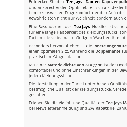
Entdecken Sie den
Tee Jays
Damen
Kapuzenpull
und ansprechenden Optik hebt er sich als idealer B
bemerkenswerten Tragekomfort, der den Anforderun
gewährleisten nicht nur Weichheit, sondern auch e
Eine Besonderheit des
Tee Jays
Hoodies ist seine
für eine lange Haltbarkeit des Kleidungsstücks, so
Farben, die selbst nach häufigem Waschen ihre Inte
Besonders hervorzuheben ist die
innere angeraute
einen optimalen Sitz, während die
Doppelnähte
zus
praktischen Kängurutasche.
Mit einer
Materialdichte von 310 g/m²
ist der Hood
komfortabel und ohne Einschränkungen in der Beweg
jedem Kleidungsstil an.
Die Herstellung in der Türkei unter hohen Qualität
bestmögliche Qualität der Kleidungsstücke. Vered
gestalten.
Erleben Sie die Vielfalt und Qualität der
Tee Jays M
bei Newsletteranmeldung und
2% Rabatt
bei Zahl