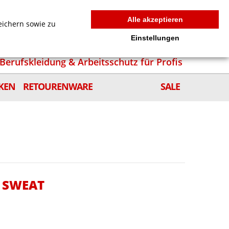
MEIN WARENKORB
0
news
Zur Kasse
Anmelden
Alle akzeptieren
eichern sowie zu
Einstellungen
Berufskleidung & Arbeitsschutz für Profis
KEN
RETOURENWARE
SALE
D SWEAT