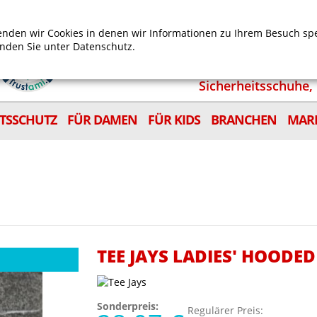
Mein Benutzerkonto
Mein Wunschzettel
Shop
nden wir Cookies in denen wir Informationen zu Ihrem Besuch sp
inden Sie unter
Datenschutz.
Sicherheitsschuhe, 
ITSSCHUTZ
FÜR DAMEN
FÜR KIDS
BRANCHEN
MAR
TEE JAYS LADIES' HOODE
Sonderpreis:
Regulärer Preis: