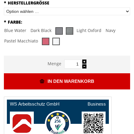
*
HERSTELLERGRÖSSE
*
FARBE:
Blue Water
Dark Black
Light Oxford
Navy
Pastel Macchiato
Menge
IN DEN WARENKORB