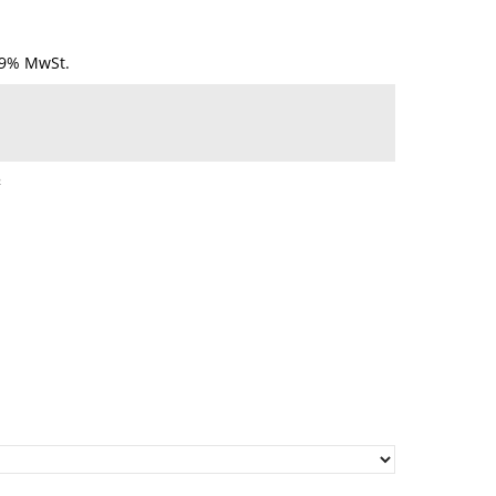
19% MwSt.
²