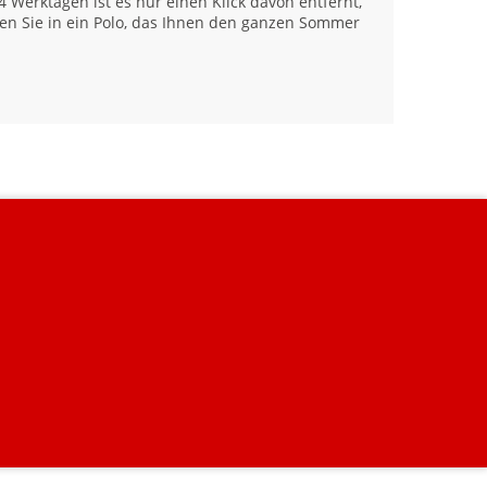
-4 Werktagen ist es nur einen Klick davon entfernt,
en Sie in ein Polo, das Ihnen den ganzen Sommer