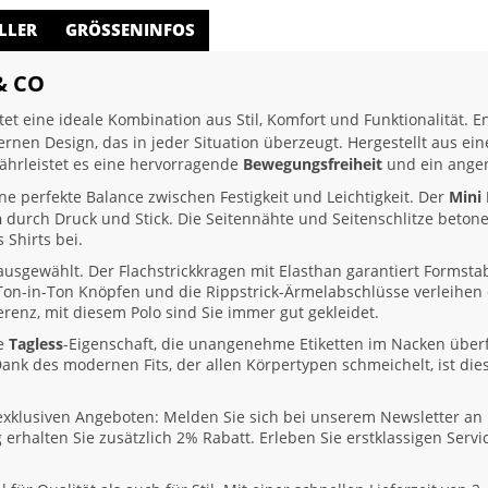
LLER
GRÖSSENINFOS
& CO
tet eine ideale Kombination aus Stil, Komfort und Funktionalität. En
rnen Design, das in jeder Situation überzeugt. Hergestellt aus 
hrleistet es eine hervorragende
Bewegungsfreiheit
und ein ange
ne perfekte Balance zwischen Festigkeit und Leichtigkeit. Der
Mini
n
durch Druck und Stick. Die Seitennähte und Seitenschlitze beton
Shirts bei.
 ausgewählt. Der Flachstrickkragen mit Elasthan garantiert Formsta
Ton-in-Ton Knöpfen und die Rippstrick-Ärmelabschlüsse verleihen 
erenz, mit diesem Polo sind Sie immer gut gekleidet.
ne
Tagless
-Eigenschaft, die unangenehme Etiketten im Nacken überf
ank des modernen Fits, der allen Körpertypen schmeichelt, ist dies
n exklusiven Angeboten: Melden Sie sich bei unserem Newsletter an 
erhalten Sie zusätzlich 2% Rabatt. Erleben Sie erstklassigen Serv