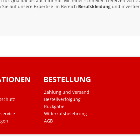
 für Qualität als auch für Stil. Mit einer schnellen Lieferzeit von 2
n Sie auf unsere Expertise im Bereich
Berufskleidung
und investier
ATIONEN
BESTELLUNG
Zahlung und Versand
sschutz
Bestellverfolgung
Rückgabe
kservice
Widerrufsbelehrung
ngen
AGB