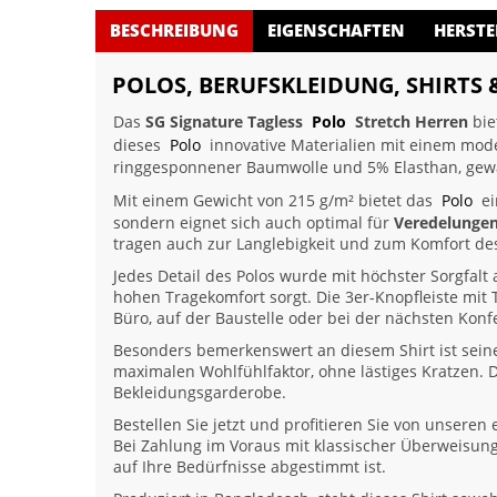
BESCHREIBUNG
EIGENSCHAFTEN
HERSTE
POLOS, BERUFSKLEIDUNG, SHIRTS 
Das
SG Signature Tagless
Polo
Stretch Herren
bie
dieses
Polo
innovative Materialien mit einem mode
ringgesponnener Baumwolle und 5% Elasthan, gewä
Mit einem Gewicht von 215 g/m² bietet das
Polo
ei
sondern eignet sich auch optimal für
Veredelunge
tragen auch zur Langlebigkeit und zum Komfort des 
Jedes Detail des Polos wurde mit höchster Sorgfalt
hohen Tragekomfort sorgt. Die 3er-Knopfleiste mit 
Büro, auf der Baustelle oder bei der nächsten Konf
Besonders bemerkenswert an diesem Shirt ist sei
maximalen Wohlfühlfaktor, ohne lästiges Kratzen. D
Bekleidungsgarderobe.
Bestellen Sie jetzt und profitieren Sie von unsere
Bei Zahlung im Voraus mit klassischer Überweisung 
auf Ihre Bedürfnisse abgestimmt ist.