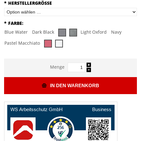
*
HERSTELLERGRÖSSE
*
FARBE:
Blue Water
Dark Black
Light Oxford
Navy
Pastel Macchiato
Menge
IN DEN WARENKORB