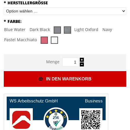
*
HERSTELLERGRÖSSE
*
FARBE:
Blue Water
Dark Black
Light Oxford
Navy
Pastel Macchiato
Menge
IN DEN WARENKORB