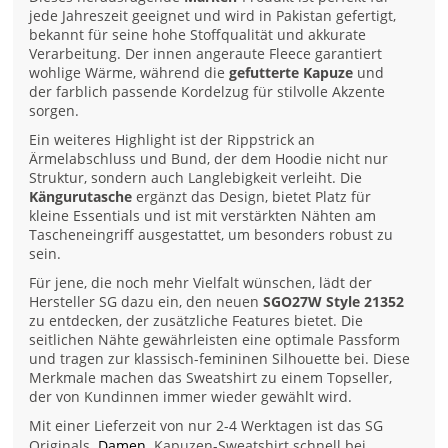
jede Jahreszeit geeignet und wird in Pakistan gefertigt,
bekannt für seine hohe Stoffqualität und akkurate
Verarbeitung. Der innen angeraute Fleece garantiert
wohlige Wärme, während die
gefutterte Kapuze
und
der farblich passende Kordelzug für stilvolle Akzente
sorgen.
Ein weiteres Highlight ist der Rippstrick an
Ärmelabschluss und Bund, der dem Hoodie nicht nur
Struktur, sondern auch Langlebigkeit verleiht. Die
Kängurutasche
ergänzt das Design, bietet Platz für
kleine Essentials und ist mit verstärkten Nähten am
Tascheneingriff ausgestattet, um besonders robust zu
sein.
Für jene, die noch mehr Vielfalt wünschen, lädt der
Hersteller SG dazu ein, den neuen
SGO27W Style 21352
zu entdecken, der zusätzliche Features bietet. Die
seitlichen Nähte gewährleisten eine optimale Passform
und tragen zur klassisch-femininen Silhouette bei. Diese
Merkmale machen das Sweatshirt zu einem Topseller,
der von Kundinnen immer wieder gewählt wird.
Mit einer Lieferzeit von nur 2-4 Werktagen ist das SG
Originals
Damen
Kapuzen-Sweatshirt schnell bei