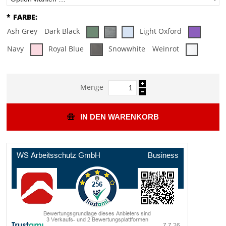
*
FARBE:
Ash Grey
Dark Black
Light Oxford
Navy
Royal Blue
Snowwhite
Weinrot
Menge
IN DEN WARENKORB