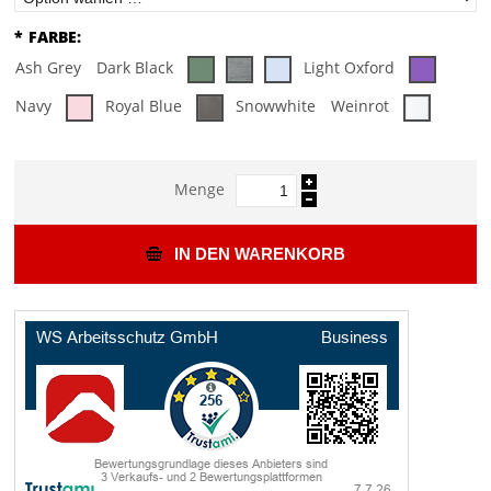
*
FARBE:
Ash Grey
Dark Black
Light Oxford
Navy
Royal Blue
Snowwhite
Weinrot
Menge
IN DEN WARENKORB