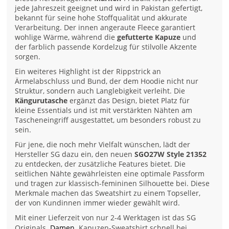
jede Jahreszeit geeignet und wird in Pakistan gefertigt,
bekannt für seine hohe Stoffqualität und akkurate
Verarbeitung. Der innen angeraute Fleece garantiert
wohlige Wärme, während die
gefutterte Kapuze
und
der farblich passende Kordelzug für stilvolle Akzente
sorgen.
Ein weiteres Highlight ist der Rippstrick an
Ärmelabschluss und Bund, der dem Hoodie nicht nur
Struktur, sondern auch Langlebigkeit verleiht. Die
Kängurutasche
ergänzt das Design, bietet Platz für
kleine Essentials und ist mit verstärkten Nähten am
Tascheneingriff ausgestattet, um besonders robust zu
sein.
Für jene, die noch mehr Vielfalt wünschen, lädt der
Hersteller SG dazu ein, den neuen
SGO27W Style 21352
zu entdecken, der zusätzliche Features bietet. Die
seitlichen Nähte gewährleisten eine optimale Passform
und tragen zur klassisch-femininen Silhouette bei. Diese
Merkmale machen das Sweatshirt zu einem Topseller,
der von Kundinnen immer wieder gewählt wird.
Mit einer Lieferzeit von nur 2-4 Werktagen ist das SG
Originals
Damen
Kapuzen-Sweatshirt schnell bei