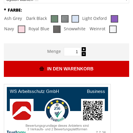
*
FARBE:
Ash Grey
Dark Black
Light Oxford
Navy
Royal Blue
Snowwhite
Weinrot
Menge
IN DEN WARENKORB