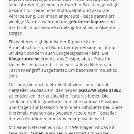
jede Jahreszeit geeignet und wird in Pakistan gefertigt,
bekannt für seine hohe Stoffqualität und akkurate
Verarbeitung. Der innen angeraute Fleece garantiert
wohlige Wärme, während die
gefutterte Kapuze
und
der farblich passende Kordelzug für stilvolle Akzente
sorgen.
Ein weiteres Highlight ist der Rippstrick an
Ärmelabschluss und Bund, der dem Hoodie nicht nur
Struktur, sondern auch Langlebigkeit verleiht. Die
Kängurutasche
ergänzt das Design, bietet Platz für
kleine Essentials und ist mit verstärkten Nähten am
Tascheneingriff ausgestattet, um besonders robust zu
sein.
Für jene, die noch mehr Vielfalt wünschen, lädt der
Hersteller SG dazu ein, den neuen
SGO27W Style 21352
zu entdecken, der zusätzliche Features bietet. Die
seitlichen Nähte gewährleisten eine optimale Passform
und tragen zur klassisch-femininen Silhouette bei. Diese
Merkmale machen das Sweatshirt zu einem Topseller,
der von Kundinnen immer wieder gewählt wird.
Mit einer Lieferzeit von nur 2-4 Werktagen ist das SG
Originals
Damen
Kapuzen-Sweatshirt schnell bei