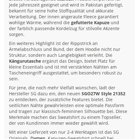
jede Jahreszeit geeignet und wird in Pakistan gefertigt,
bekannt für seine hohe Stoffqualität und akkurate
Verarbeitung. Der innen angeraute Fleece garantiert
wohlige Wärme, während die
gefutterte Kapuze
und
der farblich passende Kordelzug für stilvolle Akzente
sorgen.
Ein weiteres Highlight ist der Rippstrick an
Ärmelabschluss und Bund, der dem Hoodie nicht nur
Struktur, sondern auch Langlebigkeit verleiht. Die
Kängurutasche
ergänzt das Design, bietet Platz für
kleine Essentials und ist mit verstärkten Nähten am
Tascheneingriff ausgestattet, um besonders robust zu
sein.
Für jene, die noch mehr Vielfalt wünschen, lädt der
Hersteller SG dazu ein, den neuen
SGO27W Style 21352
zu entdecken, der zusätzliche Features bietet. Die
seitlichen Nähte gewährleisten eine optimale Passform
und tragen zur klassisch-femininen Silhouette bei. Diese
Merkmale machen das Sweatshirt zu einem Topseller,
der von Kundinnen immer wieder gewählt wird.
Mit einer Lieferzeit von nur 2-4 Werktagen ist das SG
Originals
Damen
Kapuzen-Sweatshirt schnell bei