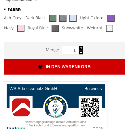
*
FARBE:
Ash Grey
Dark Black
Light Oxford
Navy
Royal Blue
Snowwhite
Weinrot
Menge
IN DEN WARENKORB