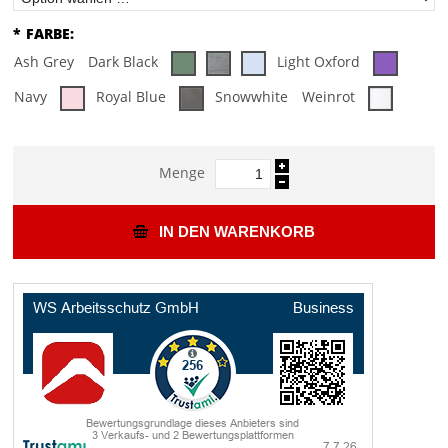
*
FARBE:
Ash Grey
Dark Black
Light Oxford
Navy
Royal Blue
Snowwhite
Weinrot
Menge
IN DEN WARENKORB