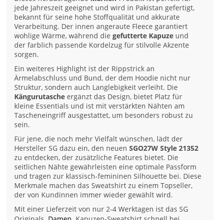
jede Jahreszeit geeignet und wird in Pakistan gefertigt,
bekannt für seine hohe Stoffqualität und akkurate
Verarbeitung. Der innen angeraute Fleece garantiert
wohlige Wärme, während die
gefutterte Kapuze
und
der farblich passende Kordelzug für stilvolle Akzente
sorgen.
Ein weiteres Highlight ist der Rippstrick an
Ärmelabschluss und Bund, der dem Hoodie nicht nur
Struktur, sondern auch Langlebigkeit verleiht. Die
Kängurutasche
ergänzt das Design, bietet Platz für
kleine Essentials und ist mit verstärkten Nähten am
Tascheneingriff ausgestattet, um besonders robust zu
sein.
Für jene, die noch mehr Vielfalt wünschen, lädt der
Hersteller SG dazu ein, den neuen
SGO27W Style 21352
zu entdecken, der zusätzliche Features bietet. Die
seitlichen Nähte gewährleisten eine optimale Passform
und tragen zur klassisch-femininen Silhouette bei. Diese
Merkmale machen das Sweatshirt zu einem Topseller,
der von Kundinnen immer wieder gewählt wird.
Mit einer Lieferzeit von nur 2-4 Werktagen ist das SG
Originals
Damen
Kapuzen-Sweatshirt schnell bei