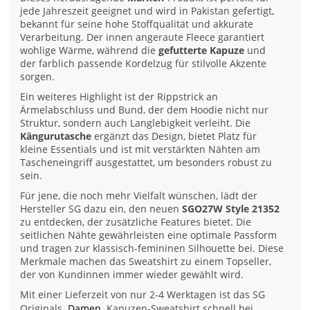
jede Jahreszeit geeignet und wird in Pakistan gefertigt,
bekannt für seine hohe Stoffqualität und akkurate
Verarbeitung. Der innen angeraute Fleece garantiert
wohlige Wärme, während die
gefutterte Kapuze
und
der farblich passende Kordelzug für stilvolle Akzente
sorgen.
Ein weiteres Highlight ist der Rippstrick an
Ärmelabschluss und Bund, der dem Hoodie nicht nur
Struktur, sondern auch Langlebigkeit verleiht. Die
Kängurutasche
ergänzt das Design, bietet Platz für
kleine Essentials und ist mit verstärkten Nähten am
Tascheneingriff ausgestattet, um besonders robust zu
sein.
Für jene, die noch mehr Vielfalt wünschen, lädt der
Hersteller SG dazu ein, den neuen
SGO27W Style 21352
zu entdecken, der zusätzliche Features bietet. Die
seitlichen Nähte gewährleisten eine optimale Passform
und tragen zur klassisch-femininen Silhouette bei. Diese
Merkmale machen das Sweatshirt zu einem Topseller,
der von Kundinnen immer wieder gewählt wird.
Mit einer Lieferzeit von nur 2-4 Werktagen ist das SG
Originals
Damen
Kapuzen-Sweatshirt schnell bei