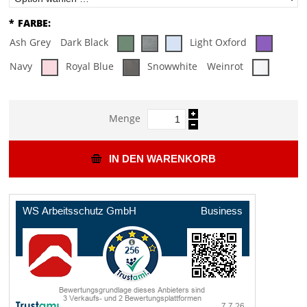
*
FARBE:
Ash Grey
Dark Black
Light Oxford
Navy
Royal Blue
Snowwhite
Weinrot
Menge
IN DEN WARENKORB