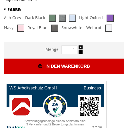
*
FARBE:
Ash Grey
Dark Black
Light Oxford
Navy
Royal Blue
Snowwhite
Weinrot
Menge
IN DEN WARENKORB