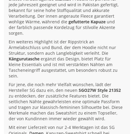
jede Jahreszeit geeignet und wird in Pakistan gefertigt,
bekannt für seine hohe Stoffqualität und akkurate
Verarbeitung. Der innen angeraute Fleece garantiert
wohlige Wärme, während die
gefutterte Kapuze
und
der farblich passende Kordelzug für stilvolle Akzente
sorgen.
Ein weiteres Highlight ist der Rippstrick an
Ärmelabschluss und Bund, der dem Hoodie nicht nur
Struktur, sondern auch Langlebigkeit verleiht. Die
Kängurutasche
ergänzt das Design, bietet Platz für
kleine Essentials und ist mit verstärkten Nähten am
Tascheneingriff ausgestattet, um besonders robust zu
sein.
Für jene, die noch mehr Vielfalt wünschen, lädt der
Hersteller SG dazu ein, den neuen
SGO27W Style 21352
zu entdecken, der zusätzliche Features bietet. Die
seitlichen Nähte gewährleisten eine optimale Passform
und tragen zur klassisch-femininen Silhouette bei. Diese
Merkmale machen das Sweatshirt zu einem Topseller,
der von Kundinnen immer wieder gewählt wird.
Mit einer Lieferzeit von nur 2-4 Werktagen ist das SG
Originals
Damen
Kapuzen-Sweatshirt schnell bei