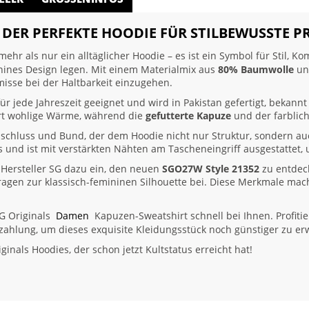
DER PERFEKTE HOODIE FÜR STILBEWUSSTE P
ehr als nur ein alltäglicher Hoodie – es ist ein Symbol für Stil, K
minines Design legen. Mit einem Materialmix aus
80% Baumwolle
u
isse bei der Haltbarkeit einzugehen.
 für jede Jahreszeit geeignet und wird in Pakistan gefertigt, bekann
ert wohlige Wärme, während die
gefutterte Kapuze
und der farblich
abschluss und Bund, der dem Hoodie nicht nur Struktur, sondern auc
als und ist mit verstärkten Nähten am Tascheneingriff ausgestattet
r Hersteller SG dazu ein, den neuen
SGO27W Style 21352
zu entdeck
agen zur klassisch-femininen Silhouette bei. Diese Merkmale mach
SG Originals
Damen
Kapuzen-Sweatshirt schnell bei Ihnen. Profitie
hlung, um dieses exquisite Kleidungsstück noch günstiger zu er
ginals Hoodies, der schon jetzt Kultstatus erreicht hat!