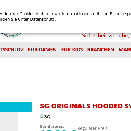
Mein Benutzerkonto
Mein Wunschzettel
Shop
nden wir Cookies in denen wir Informationen zu Ihrem Besuch sp
inden Sie unter
Datenschutz.
Sicherheitsschuhe, 
ITSSCHUTZ
FÜR DAMEN
FÜR KIDS
BRANCHEN
MAR
SG ORIGINALS HOODED 
Sonderpreis:
Regulärer Preis: