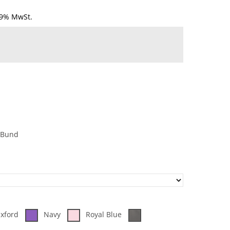
19% MwSt.
 Bund
Oxford
Navy
Royal Blue