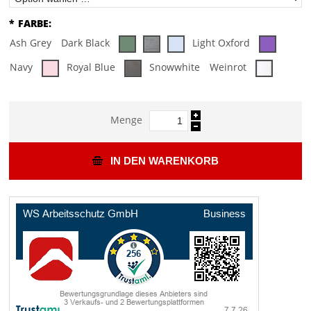
*
FARBE:
Ash Grey
Dark Black
Light Oxford
Navy
Royal Blue
Snowwhite
Weinrot
Menge
IN DEN WARENKORB