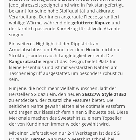
jede Jahreszeit geeignet und wird in Pakistan gefertigt,
bekannt für seine hohe Stoffqualität und akkurate
Verarbeitung. Der innen angeraute Fleece garantiert
wohlige Wärme, während die
gefutterte Kapuze
und
der farblich passende Kordelzug für stilvolle Akzente
sorgen.
Ein weiteres Highlight ist der Rippstrick an
Ärmelabschluss und Bund, der dem Hoodie nicht nur
Struktur, sondern auch Langlebigkeit verleiht. Die
Kängurutasche
ergänzt das Design, bietet Platz für
kleine Essentials und ist mit verstärkten Nähten am
Tascheneingriff ausgestattet, um besonders robust zu
sein.
Für jene, die noch mehr Vielfalt wünschen, lädt der
Hersteller SG dazu ein, den neuen
SGO27W Style 21352
zu entdecken, der zusätzliche Features bietet. Die
seitlichen Nähte gewährleisten eine optimale Passform
und tragen zur klassisch-femininen Silhouette bei. Diese
Merkmale machen das Sweatshirt zu einem Topseller,
der von Kundinnen immer wieder gewählt wird.
Mit einer Lieferzeit von nur 2-4 Werktagen ist das SG
Originals
Damen
Kapuzen-Sweatshirt schnell bei