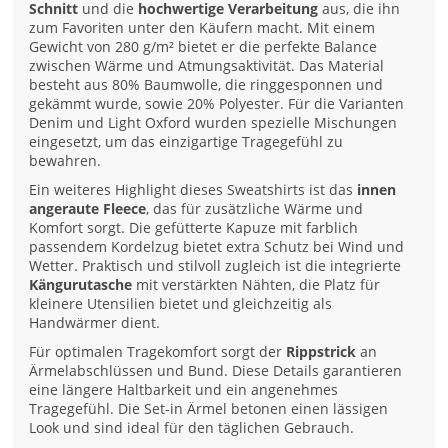
Schnitt
und die
hochwertige Verarbeitung
aus, die ihn
zum Favoriten unter den Käufern macht. Mit einem
Gewicht von 280 g/m² bietet er die perfekte Balance
zwischen Wärme und Atmungsaktivität. Das Material
besteht aus 80% Baumwolle, die ringgesponnen und
gekämmt wurde, sowie 20% Polyester. Für die Varianten
Denim und Light Oxford wurden spezielle Mischungen
eingesetzt, um das einzigartige Tragegefühl zu
bewahren.
Ein weiteres Highlight dieses Sweatshirts ist das
innen
angeraute Fleece
, das für zusätzliche Wärme und
Komfort sorgt. Die gefütterte Kapuze mit farblich
passendem Kordelzug bietet extra Schutz bei Wind und
Wetter. Praktisch und stilvoll zugleich ist die integrierte
Kängurutasche
mit verstärkten Nähten, die Platz für
kleinere Utensilien bietet und gleichzeitig als
Handwärmer dient.
Für optimalen Tragekomfort sorgt der
Rippstrick
an
Ärmelabschlüssen und Bund. Diese Details garantieren
eine längere Haltbarkeit und ein angenehmes
Tragegefühl. Die Set-in Ärmel betonen einen lässigen
Look und sind ideal für den täglichen Gebrauch.