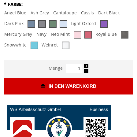
*
FARBE:
Angel Blue
Ash Grey
Cantaloupe
Cassis
Dark Black
Dark Pink
Light Oxford
Mercury Grey
Navy
Neo Mint
Royal Blue
Snowwhite
Weinrot
Menge
IN DEN WARENKORB