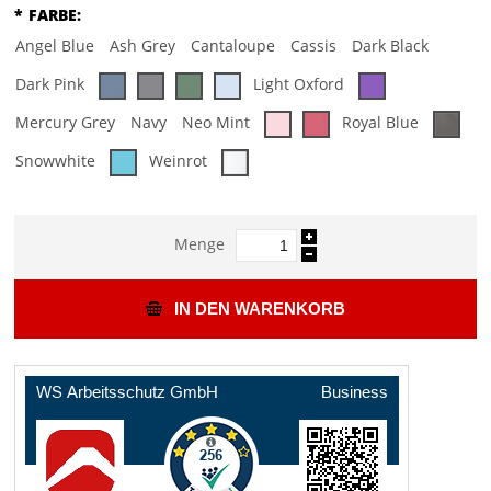
*
FARBE:
Angel Blue
Ash Grey
Cantaloupe
Cassis
Dark Black
Dark Pink
Light Oxford
Mercury Grey
Navy
Neo Mint
Royal Blue
Snowwhite
Weinrot
Menge
IN DEN WARENKORB