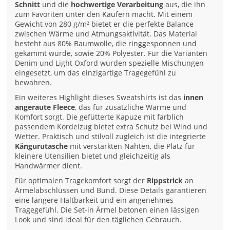
Schnitt
und die
hochwertige Verarbeitung
aus, die ihn
zum Favoriten unter den Käufern macht. Mit einem
Gewicht von 280 g/m² bietet er die perfekte Balance
zwischen Wärme und Atmungsaktivität. Das Material
besteht aus 80% Baumwolle, die ringgesponnen und
gekämmt wurde, sowie 20% Polyester. Für die Varianten
Denim und Light Oxford wurden spezielle Mischungen
eingesetzt, um das einzigartige Tragegefühl zu
bewahren.
Ein weiteres Highlight dieses Sweatshirts ist das
innen
angeraute Fleece
, das für zusätzliche Wärme und
Komfort sorgt. Die gefütterte Kapuze mit farblich
passendem Kordelzug bietet extra Schutz bei Wind und
Wetter. Praktisch und stilvoll zugleich ist die integrierte
Kängurutasche
mit verstärkten Nähten, die Platz für
kleinere Utensilien bietet und gleichzeitig als
Handwärmer dient.
Für optimalen Tragekomfort sorgt der
Rippstrick
an
Ärmelabschlüssen und Bund. Diese Details garantieren
eine längere Haltbarkeit und ein angenehmes
Tragegefühl. Die Set-in Ärmel betonen einen lässigen
Look und sind ideal für den täglichen Gebrauch.