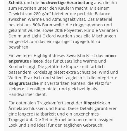
Schnitt
und die
hochwertige Verarbeitung
aus, die ihn
zum Favoriten unter den Käufern macht. Mit einem
Gewicht von 280 g/m² bietet er die perfekte Balance
zwischen Wärme und Atmungsaktivität. Das Material
besteht aus 80% Baumwolle, die ringgesponnen und
gekämmt wurde, sowie 20% Polyester. Für die Varianten
Denim und Light Oxford wurden spezielle Mischungen
eingesetzt, um das einzigartige Tragegefühl zu
bewahren.
Ein weiteres Highlight dieses Sweatshirts ist das
innen
angeraute Fleece
, das für zusätzliche Wärme und
Komfort sorgt. Die gefütterte Kapuze mit farblich
passendem Kordelzug bietet extra Schutz bei Wind und
Wetter. Praktisch und stilvoll zugleich ist die integrierte
Kängurutasche
mit verstärkten Nähten, die Platz für
kleinere Utensilien bietet und gleichzeitig als
Handwärmer dient.
Für optimalen Tragekomfort sorgt der
Rippstrick
an
Ärmelabschlüssen und Bund. Diese Details garantieren
eine längere Haltbarkeit und ein angenehmes
Tragegefühl. Die Set-in Ärmel betonen einen lässigen
Look und sind ideal für den täglichen Gebrauch.