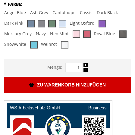
*
FARBE:
Angel Blue
Ash Grey
Cantaloupe
Cassis
Dark Black
Dark Pink
Light Oxford
Mercury Grey
Navy
Neo Mint
Royal Blue
Snowwhite
Weinrot
Menge:
ZU WARENKORB HINZUFÜGEN