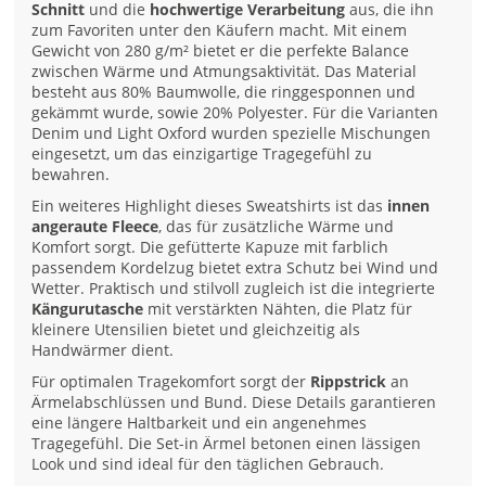
Schnitt
und die
hochwertige Verarbeitung
aus, die ihn
zum Favoriten unter den Käufern macht. Mit einem
Gewicht von 280 g/m² bietet er die perfekte Balance
zwischen Wärme und Atmungsaktivität. Das Material
besteht aus 80% Baumwolle, die ringgesponnen und
gekämmt wurde, sowie 20% Polyester. Für die Varianten
Denim und Light Oxford wurden spezielle Mischungen
eingesetzt, um das einzigartige Tragegefühl zu
bewahren.
Ein weiteres Highlight dieses Sweatshirts ist das
innen
angeraute Fleece
, das für zusätzliche Wärme und
Komfort sorgt. Die gefütterte Kapuze mit farblich
passendem Kordelzug bietet extra Schutz bei Wind und
Wetter. Praktisch und stilvoll zugleich ist die integrierte
Kängurutasche
mit verstärkten Nähten, die Platz für
kleinere Utensilien bietet und gleichzeitig als
Handwärmer dient.
Für optimalen Tragekomfort sorgt der
Rippstrick
an
Ärmelabschlüssen und Bund. Diese Details garantieren
eine längere Haltbarkeit und ein angenehmes
Tragegefühl. Die Set-in Ärmel betonen einen lässigen
Look und sind ideal für den täglichen Gebrauch.