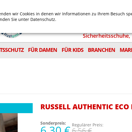
Mein Benutzerkonto
Mein Wunschzettel
Shop
nden wir Cookies in denen wir Informationen zu Ihrem Besuch sp
inden Sie unter
Datenschutz.
Sicherheitsschuhe, 
ITSSCHUTZ
FÜR DAMEN
FÜR KIDS
BRANCHEN
MAR
RUSSELL AUTHENTIC ECO
Sonderpreis:
Regulärer Preis:
6,30 €
6,56 €