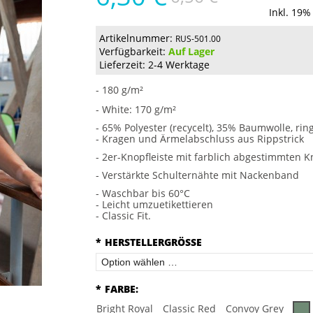
Inkl. 19%
Artikelnummer:
RUS-501.00
Verfügbarkeit:
Auf Lager
Lieferzeit: 2-4 Werktage
- 180 g/m²
- White: 170 g/m²
- 65% Polyester (recycelt), 35% Baumwolle, r
- Kragen und Ärmelabschluss aus Rippstrick
- 2er-Knopfleiste mit farblich abgestimmten 
- Verstärkte Schulternähte mit Nackenband
- Waschbar bis 60°C
- Leicht umzuetikettieren
- Classic Fit.
*
HERSTELLERGRÖSSE
*
FARBE:
Bright Royal
Classic Red
Convoy Grey