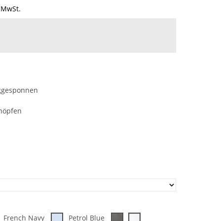
 MwSt.
inggesponnen
Knöpfen
French Navy
Petrol Blue