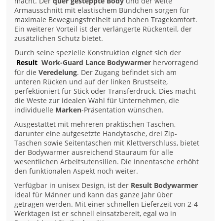
macht. Der
quer gesteppte Body
und der weite
Armausschnitt mit elastischem Bündchen sorgen für
maximale Bewegungsfreiheit und hohen Tragekomfort.
Ein weiterer Vorteil ist der verlängerte Rückenteil, der
zusätzlichen Schutz bietet.
Durch seine spezielle Konstruktion eignet sich der
Result
Work-Guard Lance Bodywarmer
hervorragend
für die
Veredelung
. Der Zugang befindet sich am
unteren Rücken und auf der linken Brustseite,
perfektioniert für Stick oder Transferdruck. Dies macht
die Weste zur idealen Wahl für Unternehmen, die
individuelle
Marken
-Präsentation wünschen.
Ausgestattet mit mehreren praktischen Taschen,
darunter eine aufgesetzte Handytasche, drei Zip-
Taschen sowie Seitentaschen mit Klettverschluss, bietet
der Bodywarmer ausreichend Stauraum für alle
wesentlichen Arbeitsutensilien. Die Innentasche erhöht
den funktionalen Aspekt noch weiter.
Verfügbar in unisex Design, ist der
Result Bodywarmer
ideal für Männer und kann das ganze Jahr über
getragen werden. Mit einer schnellen Lieferzeit von 2-4
Werktagen ist er schnell einsatzbereit, egal wo in