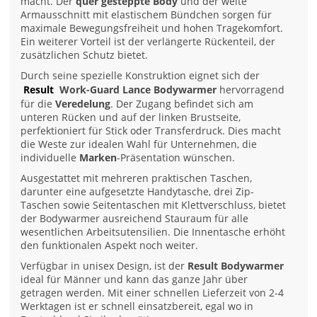
macht. Der
quer gesteppte Body
und der weite
Armausschnitt mit elastischem Bündchen sorgen für
maximale Bewegungsfreiheit und hohen Tragekomfort.
Ein weiterer Vorteil ist der verlängerte Rückenteil, der
zusätzlichen Schutz bietet.
Durch seine spezielle Konstruktion eignet sich der
Result
Work-Guard Lance Bodywarmer
hervorragend
für die
Veredelung
. Der Zugang befindet sich am
unteren Rücken und auf der linken Brustseite,
perfektioniert für Stick oder Transferdruck. Dies macht
die Weste zur idealen Wahl für Unternehmen, die
individuelle
Marken
-Präsentation wünschen.
Ausgestattet mit mehreren praktischen Taschen,
darunter eine aufgesetzte Handytasche, drei Zip-
Taschen sowie Seitentaschen mit Klettverschluss, bietet
der Bodywarmer ausreichend Stauraum für alle
wesentlichen Arbeitsutensilien. Die Innentasche erhöht
den funktionalen Aspekt noch weiter.
Verfügbar in unisex Design, ist der
Result Bodywarmer
ideal für Männer und kann das ganze Jahr über
getragen werden. Mit einer schnellen Lieferzeit von 2-4
Werktagen ist er schnell einsatzbereit, egal wo in