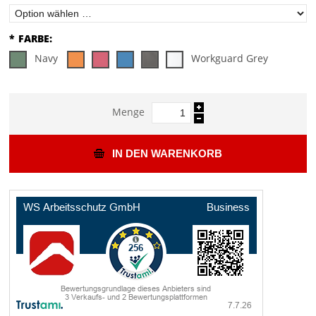
*
FARBE:
Navy
Workguard Grey
Menge
IN DEN WARENKORB