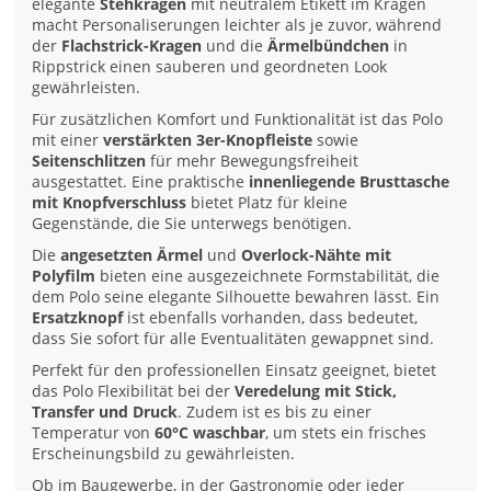
elegante
Stehkragen
mit neutralem Etikett im Kragen
macht Personaliserungen leichter als je zuvor, während
der
Flachstrick-Kragen
und die
Ärmelbündchen
in
Rippstrick einen sauberen und geordneten Look
gewährleisten.
Für zusätzlichen Komfort und Funktionalität ist das Polo
mit einer
verstärkten 3er-Knopfleiste
sowie
Seitenschlitzen
für mehr Bewegungsfreiheit
ausgestattet. Eine praktische
innenliegende Brusttasche
mit Knopfverschluss
bietet Platz für kleine
Gegenstände, die Sie unterwegs benötigen.
Die
angesetzten Ärmel
und
Overlock-Nähte mit
Polyfilm
bieten eine ausgezeichnete Formstabilität, die
dem Polo seine elegante Silhouette bewahren lässt. Ein
Ersatzknopf
ist ebenfalls vorhanden, dass bedeutet,
dass Sie sofort für alle Eventualitäten gewappnet sind.
Perfekt für den professionellen Einsatz geeignet, bietet
das Polo Flexibilität bei der
Veredelung mit Stick,
Transfer und Druck
. Zudem ist es bis zu einer
Temperatur von
60°C waschbar
, um stets ein frisches
Erscheinungsbild zu gewährleisten.
Ob im Baugewerbe, in der Gastronomie oder jeder