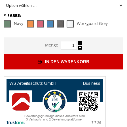
*
FARBE:
Navy
Workguard Grey
Menge
IN DEN WARENKORB