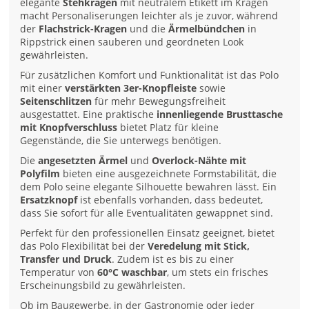
elegante
Stehkragen
mit neutralem Etikett im Kragen
macht Personaliserungen leichter als je zuvor, während
der
Flachstrick-Kragen
und die
Ärmelbündchen
in
Rippstrick einen sauberen und geordneten Look
gewährleisten.
Für zusätzlichen Komfort und Funktionalität ist das Polo
mit einer
verstärkten 3er-Knopfleiste
sowie
Seitenschlitzen
für mehr Bewegungsfreiheit
ausgestattet. Eine praktische
innenliegende Brusttasche
mit Knopfverschluss
bietet Platz für kleine
Gegenstände, die Sie unterwegs benötigen.
Die
angesetzten Ärmel
und
Overlock-Nähte mit
Polyfilm
bieten eine ausgezeichnete Formstabilität, die
dem Polo seine elegante Silhouette bewahren lässt. Ein
Ersatzknopf
ist ebenfalls vorhanden, dass bedeutet,
dass Sie sofort für alle Eventualitäten gewappnet sind.
Perfekt für den professionellen Einsatz geeignet, bietet
das Polo Flexibilität bei der
Veredelung mit Stick,
Transfer und Druck
. Zudem ist es bis zu einer
Temperatur von
60°C waschbar
, um stets ein frisches
Erscheinungsbild zu gewährleisten.
Ob im Baugewerbe, in der Gastronomie oder jeder