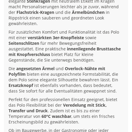
elegante
Stehkragen
mit neutralem Etikett im Kragen
macht Personaliserungen leichter als je zuvor, während
der
Flachstrick-Kragen
und die
Ärmelbündchen
in
Rippstrick einen sauberen und geordneten Look
gewährleisten.
Für zusätzlichen Komfort und Funktionalität ist das Polo
mit einer
verstärkten 3er-Knopfleiste
sowie
Seitenschlitzen
für mehr Bewegungsfreiheit
ausgestattet. Eine praktische
innenliegende Brusttasche
mit Knopfverschluss
bietet Platz für kleine
Gegenstände, die Sie unterwegs benötigen.
Die
angesetzten Ärmel
und
Overlock-Nähte mit
Polyfilm
bieten eine ausgezeichnete Formstabilität, die
dem Polo seine elegante Silhouette bewahren lässt. Ein
Ersatzknopf
ist ebenfalls vorhanden, dass bedeutet,
dass Sie sofort für alle Eventualitäten gewappnet sind.
Perfekt für den professionellen Einsatz geeignet, bietet
das Polo Flexibilität bei der
Veredelung mit Stick,
Transfer und Druck
. Zudem ist es bis zu einer
Temperatur von
60°C waschbar
, um stets ein frisches
Erscheinungsbild zu gewährleisten.
Ob im Baugewerbe, in der Gastronomie oder jeder