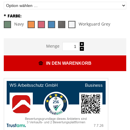
*
FARBE:
Navy
Workguard Grey
Menge
IN DEN WARENKORB