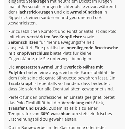
elegante
Stehkragen
mit neutralem Etikett im Kragen
macht Personaliserungen leichter als je zuvor, während
der
Flachstrick-Kragen
und die
Ärmelbündchen
in
Rippstrick einen sauberen und geordneten Look
gewährleisten.
Für zusätzlichen Komfort und Funktionalität ist das Polo
mit einer
verstärkten 3er-Knopfleiste
sowie
Seitenschlitzen
für mehr Bewegungsfreiheit
ausgestattet. Eine praktische
innenliegende Brusttasche
mit Knopfverschluss
bietet Platz für kleine
Gegenstände, die Sie unterwegs benötigen.
Die
angesetzten Ärmel
und
Overlock-Nähte mit
Polyfilm
bieten eine ausgezeichnete Formstabilität, die
dem Polo seine elegante Silhouette bewahren lässt. Ein
Ersatzknopf
ist ebenfalls vorhanden, dass bedeutet,
dass Sie sofort für alle Eventualitäten gewappnet sind.
Perfekt für den professionellen Einsatz geeignet, bietet
das Polo Flexibilität bei der
Veredelung mit Stick,
Transfer und Druck
. Zudem ist es bis zu einer
Temperatur von
60°C waschbar
, um stets ein frisches
Erscheinungsbild zu gewährleisten.
Ob im Baugewerbe, in der Gastronomie oder jeder