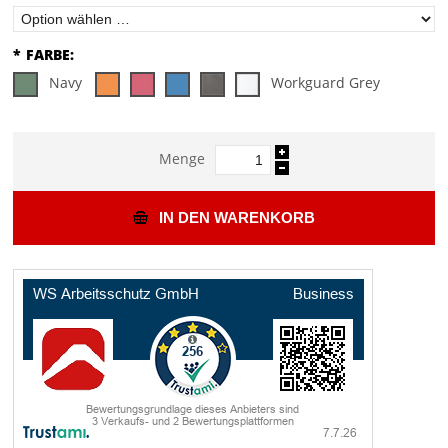
*
FARBE:
Navy
Workguard Grey
Menge
IN DEN WARENKORB