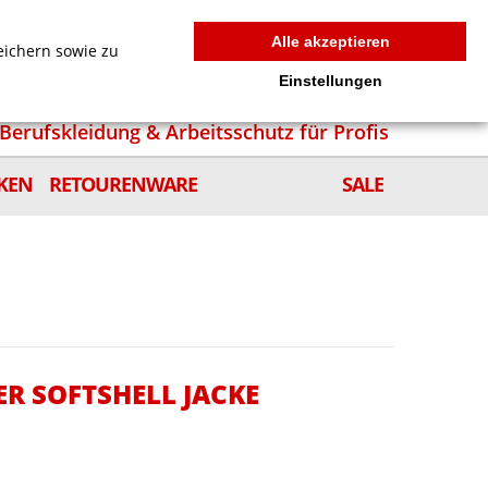
MEIN WARENKORB
0
news
Zur Kasse
Anmelden
Alle akzeptieren
eichern sowie zu
Einstellungen
Berufskleidung & Arbeitsschutz für Profis
KEN
RETOURENWARE
SALE
R SOFTSHELL JACKE