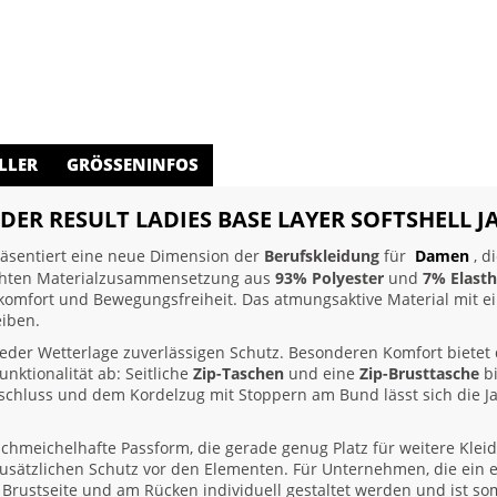
LLER
GRÖSSENINFOS
T DER RESULT LADIES BASE LAYER SOFTSHELL J
äsentiert eine neue Dimension der
Berufskleidung
für
Damen
, d
dachten Materialzusammensetzung aus
93% Polyester
und
7% Elast
ekomfort und Bewegungsfreiheit. Das atmungsaktive Material mit e
eiben.
jeder Wetterlage zuverlässigen Schutz. Besonderen Komfort bietet
unktionalität ab: Seitliche
Zip-Taschen
und eine
Zip-Brusttasche
bi
schluss und dem Kordelzug mit Stoppern am Bund lässt sich die Jac
ne schmeichelhafte Passform, die gerade genug Platz für weitere Kle
zusätzlichen Schutz vor den Elementen. Für Unternehmen, die ein e
 Brustseite und am Rücken individuell gestaltet werden und ist somi