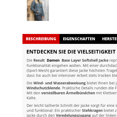
BESCHREIBUNG
EIGENSCHAFTEN
HERSTE
ENTDECKEN SIE DIE VIELSEITIGKEI
Die
Result
Damen
Base Layer Softshell Jacke
repr
Funktionalität eingehen wollen. Mit einer durch
(Sport-Mesh) garantiert diese Jacke höchsten Trag
dass Sie auch bei intensiver Arbeit stets trocken bl
Die
Wind- und Wasserabweisung
bietet Ihnen bei 
Windschutzblende
. Praktische Details runden die F
Mit den
verstellbaren Ärmelbündchen
mit Klettver
Kälte.
Der leicht taillierte Schnitt der Jacke sorgt für ei
und funktional: Ein praktischer
Stehkragen
bietet 
Jacke durch den
Veredelungszugang
auf der linken