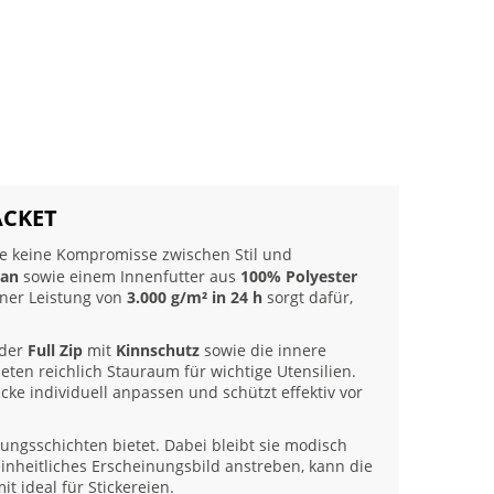
ACKET
ie keine Kompromisse zwischen Stil und
han
sowie einem Innenfutter aus
100% Polyester
iner Leistung von
3.000 g/m² in 24 h
sorgt dafür,
 der
Full Zip
mit
Kinnschutz
sowie die innere
eten reichlich Stauraum für wichtige Utensilien.
ke individuell anpassen und schützt effektiv vor
idungsschichten bietet. Dabei bleibt sie modisch
inheitliches Erscheinungsbild anstreben, kann die
t ideal für Stickereien.