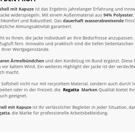
shell mit Kapuze
ist das Ergebnis jahrelanger Erfahrung und inno
er Jacke widerspiegeln. Mit einem Außenmaterial aus
94% Polyester
,
etchkomfort und Robustheit. Das
dauerhaft wasserabweisende
Finis
zliche Atmungsaktivität garantiert.
t es Ihnen, die Jacke individuell an Ihre Bedürfnisse anzupassen. 
ugluft fern. Innovativ und praktisch sind die tiefen Seitentasche
g Ihrer Wertgegenstände.
lbaren Ärmelbündchen
und den Kordelzug im Bund ergänzt. Diese 
vor kaltem Wind. Ein weiteres Highlight der Jacke ist der verdeck
ich macht.
 Softshell nicht nur mit recyceltem Material, sondern auch durch l
eiten oder in der Freizeit, die
Regatta
Marken
Qualität bietet Ih
uch geeignet.
hell mit Kapuze
ist Ihr verlässlicher Begleiter in jeder Situation, 
gatta
, die Marke für professionelle Arbeitsbekleidung.