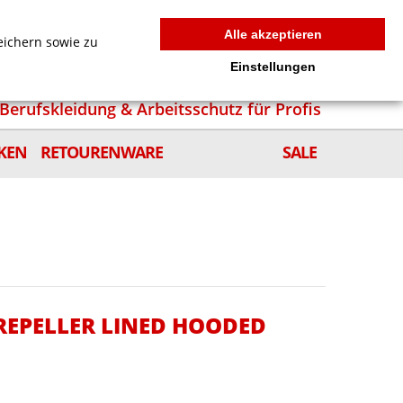
MEIN WARENKORB
0
news
Zur Kasse
Anmelden
Alle akzeptieren
eichern sowie zu
Einstellungen
Berufskleidung & Arbeitsschutz für Profis
KEN
RETOURENWARE
SALE
REPELLER LINED HOODED