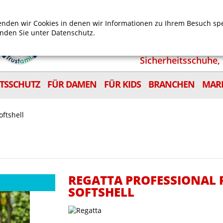
Mein Benutzerkonto
Mein Wunschzettel
Shop
nden wir Cookies in denen wir Informationen zu Ihrem Besuch sp
inden Sie unter
Datenschutz.
Sicherheitsschuhe, 
ITSSCHUTZ
FÜR DAMEN
FÜR KIDS
BRANCHEN
MAR
oftshell
REGATTA PROFESSIONAL 
SOFTSHELL