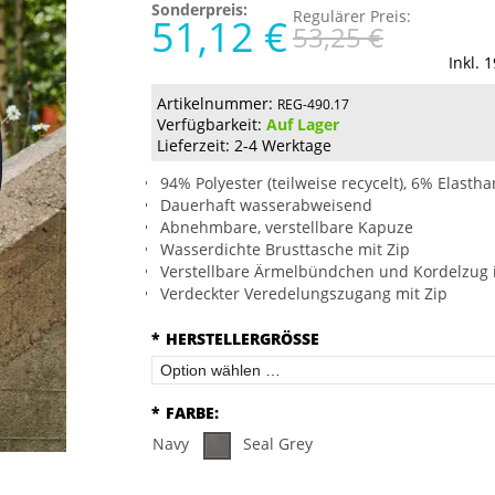
Sonderpreis:
Regulärer Preis:
51,12 €
53,25 €
Inkl. 
Artikelnummer:
REG-490.17
Verfügbarkeit:
Auf Lager
Lieferzeit: 2-4 Werktage
94% Polyester (teilweise recycelt), 6% Elastha
Dauerhaft wasserabweisend
Abnehmbare, verstellbare Kapuze
Wasserdichte Brusttasche mit Zip
Verstellbare Ärmelbündchen und Kordelzug
Verdeckter Veredelungszugang mit Zip
*
HERSTELLERGRÖSSE
*
FARBE:
Navy
Seal Grey