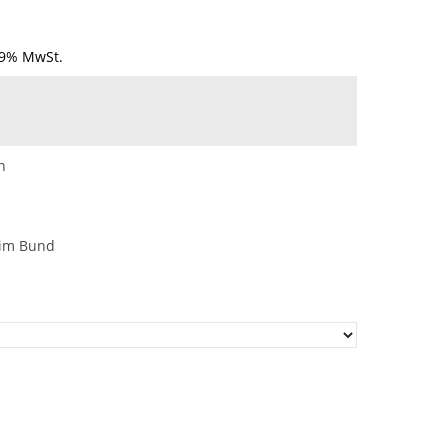
19% MwSt.
n
 im Bund